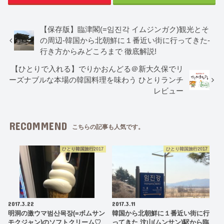
【保存版】臨津閣(=임진각 イムジンガク)観光とそ
の周辺-韓国から北朝鮮に１番近い街に行ってきた-
行き方からみどころまで 徹底解説!
【ひとりで入れる】でりかおんどる＠新大久保でリ
ーズナブルな本場の韓国料理を味わう ひとりランチ
レビュー
RECOMMEND
こちらの記事も人気です。
ひとり韓国旅行2017
ひとり韓国旅行2017
2017.3.22
2017.3.11
明洞の激ウマ범산목장(=ボムサン
韓国から北朝鮮に１番近い街に行
モクジャン)のソフトクリーム♡
ってきた 汶山(ムンサン)駅から臨