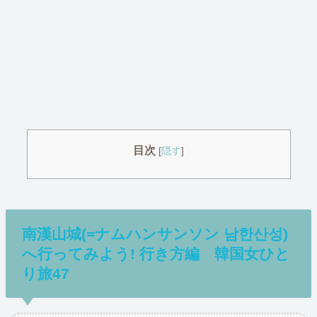
目次
[
隠す
]
南漢山城(=ナムハンサンソン 남한산성)
へ行ってみよう! 行き方編 韓国女ひと
り旅47