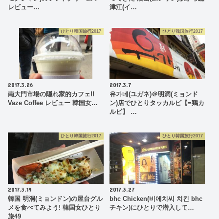
レビュー…
津江(イ…
ひとり韓国旅行2017
ひとり韓国旅行2017
2017.3.26
2017.3.7
南大門市場の隠れ家的カフェ!!
유가네(ユガネ)＠明洞(ミョンド
Vaze Coffee レビュー 韓国女…
ン)店でひとりタッカルビ【=鶏カ
ルビ】 …
ひとり韓国旅行2017
ひとり韓国旅行2017
2017.3.19
2017.3.27
韓国 明洞(ミョンドン)の屋台グル
bhc Chicken(비에치씨 치킨 bhc
メを食べてみよう! 韓国女ひとり
チキン)にひとりで潜入して…
旅49