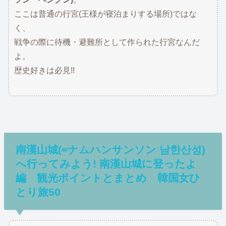
ここは普通の行宮(王様が寝泊まりする場所)ではな
く、
戦争の際に待機・避難所として作られた行宮なんだ
よ。
歴史好きは必見!!
南漢山城(=ナムハンサンソン 남한산성)
へ行ってみよう! 南漢山城に登ったよ
編 観光ポイントとまとめ 韓国女ひ
とり旅50