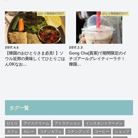
ひとり韓国旅行2017
ひとり韓国旅行2017
2017.4.6
2017.3.2
【韓国のおひとりさま必見! 】ソ
Gong Cha(貢茶)で期間限定のイ
ウル近郊の美味しくてひとりごは
チゴアールグレイティーラテ！
んOKなお…
韓国…
タグ一覧
ひとり
アイスクリーム
アトラクション
インスタントラーメン
カフェ
カレー
コナンカフェ
コナングッズ
コーヒー
ショップ