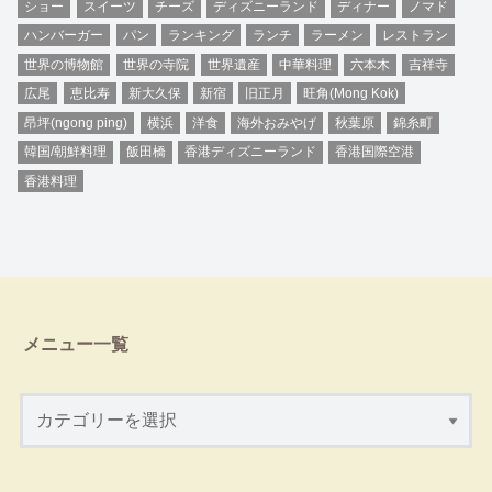
ショー
スイーツ
チーズ
ディズニーランド
ディナー
ノマド
ハンバーガー
パン
ランキング
ランチ
ラーメン
レストラン
世界の博物館
世界の寺院
世界遺産
中華料理
六本木
吉祥寺
広尾
恵比寿
新大久保
新宿
旧正月
旺角(Mong Kok)
昂坪(ngong ping)
横浜
洋食
海外おみやげ
秋葉原
錦糸町
韓国/朝鮮料理
飯田橋
香港ディズニーランド
香港国際空港
香港料理
メニュー一覧