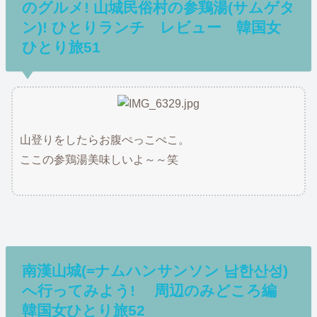
のグルメ! 山城民俗村の参鶏湯(サムゲタ
ン)! ひとりランチ レビュー 韓国女
ひとり旅51
山登りをしたらお腹ぺっこぺこ。
ここの参鶏湯美味しいよ～～笑
南漢山城(=ナムハンサンソン 남한산성)
へ行ってみよう! 周辺のみどころ編
韓国女ひとり旅52