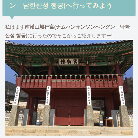
ン 남한산성 행궁)へ行ってみよう
私はまず
南漢山城行宮(ナムハンサンソンヘングン 남한
산성 행궁)
に行ったのでそこからご紹介しますー!!