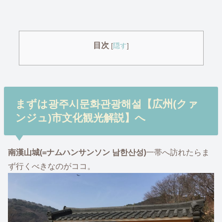
目次
[
隠す
]
まずは광주시문화관광해설【広州(クァ
ンジュ)市文化観光解説】へ
南漢山城(=ナムハンサンソン 남한산성)
一帯へ訪れたらま
ず行くべきなのがココ。