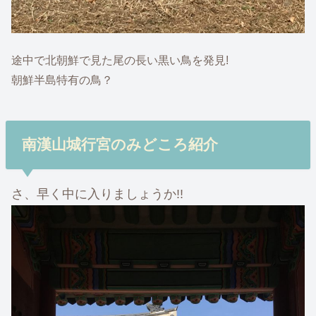
途中で北朝鮮で見た尾の長い黒い鳥を発見!
朝鮮半島特有の鳥？
南漢山城行宮のみどころ紹介
さ、早く中に入りましょうか!!