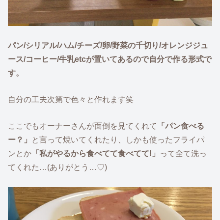
パン/シリアル/ハム/チーズ/卵/野菜の千切り/オレンジジュ
ース/コーヒー/牛乳etcが置いてあるので自分で作る形式で
す。
自分の工夫次第で色々と作れます笑
ここでもオーナーさんが面倒を見てくれて
「パン食べる
ー？」
と言って焼いてくれたり、しかも使ったフライパ
ンとか
「私がやるから食べてて食べてて!」
って全て洗っ
てくれた…(ありがとう…♡)