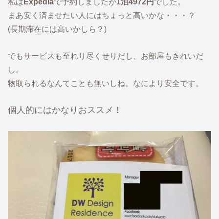
私は
Expedia
で予約しましたが
1泊4972円
でした。
まあ安く済ませたい人にはちょっと高いかな・・・？
(長期滞在には高いかしら？)
でもサービスも至れり尽くせりだし、お部屋もきれいだ
し。
物取られるなんてことも無いしね。なにより安全です。
個人的にはかなりおススメ！