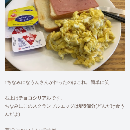
↑ちなみになうんさんが作ったのはこれ。簡単に笑
右上は
チョコシリアル
です。
ちなみにこのスクランブルエッグは
卵5個分
(どんだけ食う
んだよ)