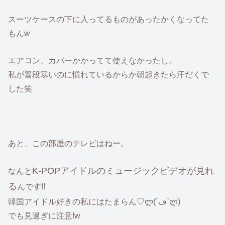
スーツケースの下に入ってるものがあったかくなってた
もんw
エアコン、カバーかかってて使えなかったし。
私が普段寒いのに慣れているからか朝起きたら汗だくで
した笑
あと、この部屋のテレビはねー。
K-POPアイドルのミュージックビデオが見れ
なんと
る
んです!!
韓国アイドル好きの私にはたまらん♡ლ(´ڡ`ლ)
でも見過ぎに注意!w