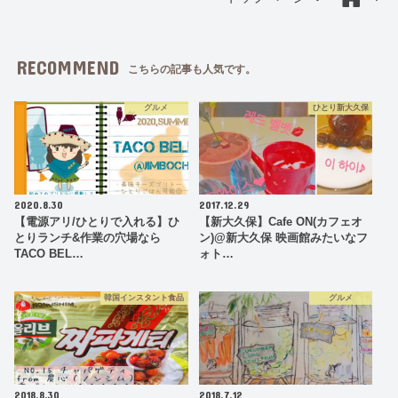
RECOMMEND
こちらの記事も人気です。
グルメ
ひとり新大久保
2020.8.30
2017.12.29
【電源アリ/ひとりで入れる】ひ
【新大久保】Cafe ON(カフェオ
とりランチ&作業の穴場なら
ン)@新大久保 映画館みたいなフ
TACO BEL…
ォト…
韓国インスタント食品
グルメ
2018.8.30
2018.7.12