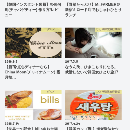
【韓国インスタント袋麺】짜파게
【野菜たっぷり】Mr.FARMER＠
티(チャパゲティー) 作り方/レビ
新宿ミロード店でおしゃれひとり
ュー
ランチ…
グルメ
ひとり韓国旅行2017
2016.6.3
2017.3.5
【新宿:点心ディナーなら】
なうん氏、ひきこもりになる。
China Moon(チャイナムーン) 霞
就活しないで韓国女ひとり旅17
月樓…
グルメ
ひとり韓国旅行2017
2018.7.14
2017.4.24
【世界一の朝食】bills＠お台場
【韓国カップ麺 】海老湯(=セウ