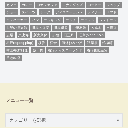
カフェ
カレー
コナンカフェ
コナングッズ
コーヒー
ショップ
ショー
スイーツ
チーズ
ディズニーランド
ディナー
ノマド
ハンバーガー
パン
ランキング
ランチ
ラーメン
レストラン
世界の博物館
世界の寺院
世界遺産
中華料理
六本木
吉祥寺
広尾
恵比寿
新大久保
新宿
旧正月
旺角(Mong Kok)
昂坪(ngong ping)
横浜
洋食
海外おみやげ
秋葉原
錦糸町
韓国/朝鮮料理
飯田橋
香港ディズニーランド
香港国際空港
香港料理
メニュー一覧