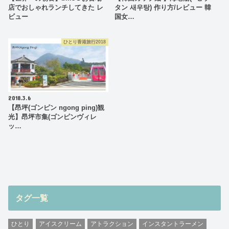
店でおしゃれランチしてきた レ
タン 새우탕) 作り方/レビュー 韓
ビュー
国女…
ひとり香港旅行2018
2018.3.6
【昂坪(ゴンピン ngong ping)観
光】昂坪市集(ゴンピンヴィレ
ッ…
タグ一覧
ひとり
アイスクリーム
アトラクション
インスタントラーメン