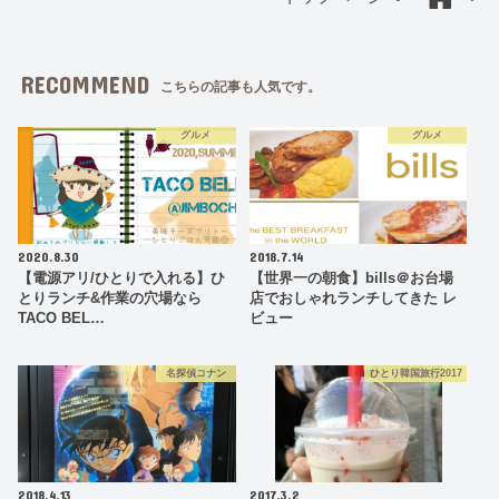
RECOMMEND
こちらの記事も人気です。
グルメ
グルメ
2020.8.30
2018.7.14
【電源アリ/ひとりで入れる】ひ
【世界一の朝食】bills＠お台場
とりランチ&作業の穴場なら
店でおしゃれランチしてきた レ
TACO BEL…
ビュー
名探偵コナン
ひとり韓国旅行2017
2018.4.13
2017.3.2