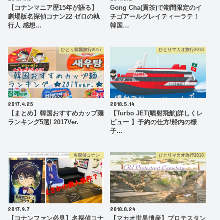
【コナンマニア歴15年が語る】
Gong Cha(貢茶)で期間限定のイ
劇場版名探偵コナン22 ゼロの執
チゴアールグレイティーラテ！
行人 感想…
韓国…
ひとり韓国旅行2017
ひとりマカオ旅行2018
2017.4.25
2018.5.14
【まとめ】韓国おすすめカップ麺
【Turbo JET(噴射飛航)詳しくレ
ランキング5選! 2017Ver.
ビュー 】予約の仕方/船内の様
子…
名探偵コナン
ひとりマカオ旅行2018
2017.9.7
2018.8.24
【コナンファン必見】名探偵コナ
【マカオ世界遺産】プロテスタン