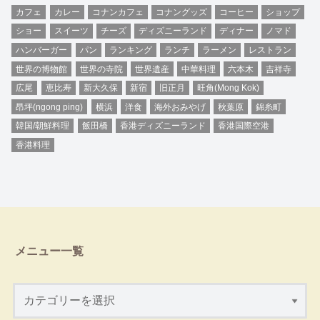
カフェ
カレー
コナンカフェ
コナングッズ
コーヒー
ショップ
ショー
スイーツ
チーズ
ディズニーランド
ディナー
ノマド
ハンバーガー
パン
ランキング
ランチ
ラーメン
レストラン
世界の博物館
世界の寺院
世界遺産
中華料理
六本木
吉祥寺
広尾
恵比寿
新大久保
新宿
旧正月
旺角(Mong Kok)
昂坪(ngong ping)
横浜
洋食
海外おみやげ
秋葉原
錦糸町
韓国/朝鮮料理
飯田橋
香港ディズニーランド
香港国際空港
香港料理
メニュー一覧