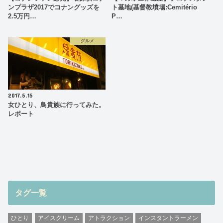
ンプラザ2017でコナングッズを
ト墓地(基督教墳場:Cemitério
2.5万円…
P…
グルメ
2017.5.15
女ひとり、鳥貴族に行ってみた。
レポート
タグ一覧
ひとり
アイスクリーム
アトラクション
インスタントラーメン