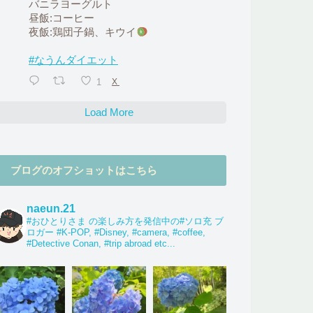
バニラヨーグルト
昼飯:コーヒー
夜飯:鶏団子鍋、キウイ
#なうんダイエット
1
X
Load More
ブログのオフショットはこちら
naeun.21
#おひとりさま の楽しみ方を発信中の#ソロ充 ブ
ロガー #K-POP, #Disney, #camera, #coffee,
#Detective Conan, #trip abroad etc...