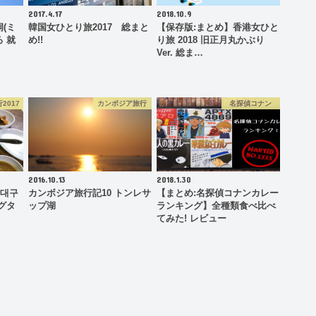
2017.4.17
2018.10.9
(ミ
韓国女ひとり旅2017 総まと
【保存版:まとめ】香港女ひと
 就
め!!
り旅 2018 旧正月丸かぶり
Ver. 総ま…
2017
カンボジア旅行
名探偵コナン
2016.10.13
2018.1.30
창대구
カンボジア旅行記10 トンレサ
【まとめ:名探偵コナンカレー
グタ
ップ湖
ランキング】全種類食べ比べ
てみた! レビュー