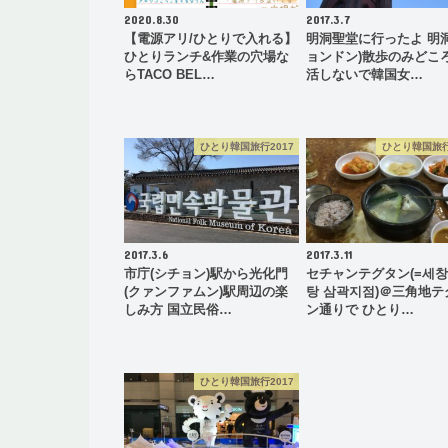
2020.8.30
2017.3.7
【電源アリ/ひとりで入れる】
明洞聖堂に行ったよ 明洞
ひとりランチ&作業の穴場な
ョンドン)散歩のみどころ
らTACO BEL…
活しないで韓国女…
ひとり韓国旅行2017
ひとり韓国旅行
2017.3.6
2017.3.11
市庁(シチョン)駅から光化門
セチャンテグタン(=세
(クァンファムン)駅周辺の楽
탕 삼곽지점)＠三角地テ
しみ方 国立民俗…
ン通りで ひとり…
ひとり韓国旅行2017