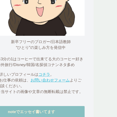
新卒フリーのブロガー/日本語教師
“ひとり”の楽しみ方を発信中
体3分の1はコーヒーで出来てる大のコーヒー好き
外旅行/Disney/韓国/名探偵コナンネタ多め
■詳しいプロフィールは
コチラ
。
■お仕事の依頼は、
お問い合わせフォーム
よりご
相談ください。
※当サイトの画像や文章の無断転載は禁止です。
noteでエッセイ書いてます