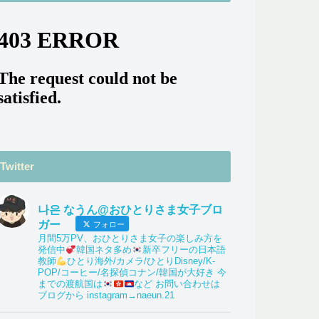
Twitter
나은 なうん@おひとりさま女子ブロ
ガー
フォロー
月間5万PV、おひとりさま女子の楽しみ方を
発信中
韓国ネタ多め
新卒フリーの日本語
教師
ひとり海外/カメラ/ひとりDisney/K-
POP/コーヒー/名探偵コナン/韓国が大好き 今
までの渡航国は
など お問い合わせは
ブログから instagram→naeun.21