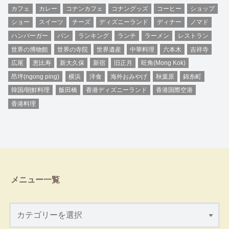
カフェ
カレー
コナンカフェ
コナングッズ
コーヒー
ショップ
ショー
スイーツ
チーズ
ディズニーランド
ディナー
ノマド
ハンバーガー
パン
ランキング
ランチ
ラーメン
レストラン
世界の博物館
世界の寺院
世界遺産
中華料理
六本木
吉祥寺
広尾
恵比寿
新大久保
新宿
旧正月
旺角(Mong Kok)
昂坪(ngong ping)
横浜
洋食
海外おみやげ
秋葉原
錦糸町
韓国/朝鮮料理
飯田橋
香港ディズニーランド
香港国際空港
香港料理
メニュー一覧