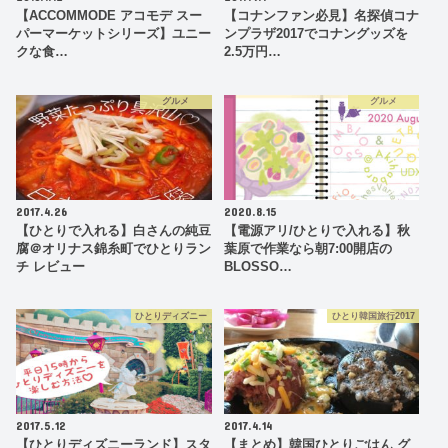
【ACCOMMODE アコモデ スー
【コナンファン必見】名探偵コナ
パーマーケットシリーズ】ユニー
ンプラザ2017でコナングッズを
クな食…
2.5万円…
グルメ
グルメ
2017.4.26
2020.8.15
【ひとりで入れる】白さんの純豆
【電源アリ/ひとりで入れる】秋
腐＠オリナス錦糸町でひとりラン
葉原で作業なら朝7:00開店の
チ レビュー
BLOSSO…
ひとりディズニー
ひとり韓国旅行2017
2017.5.12
2017.4.14
【ひとりディズニーランド】スタ
【まとめ】韓国ひとりごはん グ