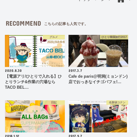
RECOMMEND
こちらの記事も人気です。
グルメ
ひとり韓国旅行2017
2020.8.30
2017.3.7
【電源アリ/ひとりで入れる】ひ
Cafe de paris@明洞(ミョンドン)
とりランチ&作業の穴場なら
店でおっきなイチゴパフェ!…
TACO BEL…
日記
名探偵コナン
2018.1.12
2017.9.7