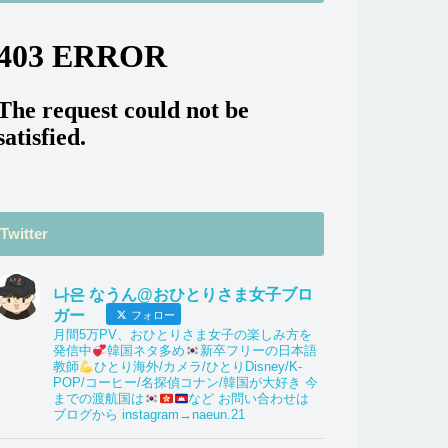
Twitter
나은 なうん@おひとりさま女子ブロ
ガー
フォロー
月間5万PV、おひとりさま女子の楽しみ方を
発信中
韓国ネタ多め
新卒フリーの日本語
教師
ひとり海外/カメラ/ひとりDisney/K-
POP/コーヒー/名探偵コナン/韓国が大好き 今
までの渡航国は
など お問い合わせは
ブログから instagram→naeun.21