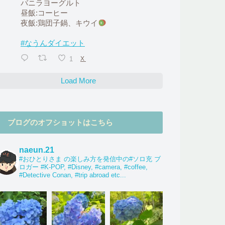
バニラヨーグルト
昼飯:コーヒー
夜飯:鶏団子鍋、キウイ
#なうんダイエット
1
X
Load More
ブログのオフショットはこちら
naeun.21
#おひとりさま の楽しみ方を発信中の#ソロ充 ブ
ロガー #K-POP, #Disney, #camera, #coffee,
#Detective Conan, #trip abroad etc...