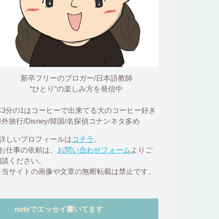
新卒フリーのブロガー/日本語教師
“ひとり”の楽しみ方を発信中
体3分の1はコーヒーで出来てる大のコーヒー好き
外旅行/Disney/韓国/名探偵コナンネタ多め
■詳しいプロフィールは
コチラ
。
■お仕事の依頼は、
お問い合わせフォーム
よりご
相談ください。
※当サイトの画像や文章の無断転載は禁止です。
noteでエッセイ書いてます