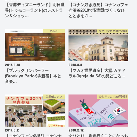
【香港ディズニーランド】明日世
【コナン好き必見】コナンカフェ
界(トゥモローランド)のレストラ
@渋谷2018で安室透づくしなひ
ン＆ショッ…
とときを♡…
グルメ
ひとりマカオ旅行2018
2017.2.18
2018.8.8
【ブルックリンパーラー
【マカオ世界遺産】大堂:カテド
(Brooklyn Parlor)@新宿】本と
ラル(Igreja da Sé)の見どころ…
音楽…
名探偵コナン
ひとりマカオ旅行2018
2017.5.2
2018.2.12
【コナンファン必見!】コナンカ
女ひとり、香港行くことになっち