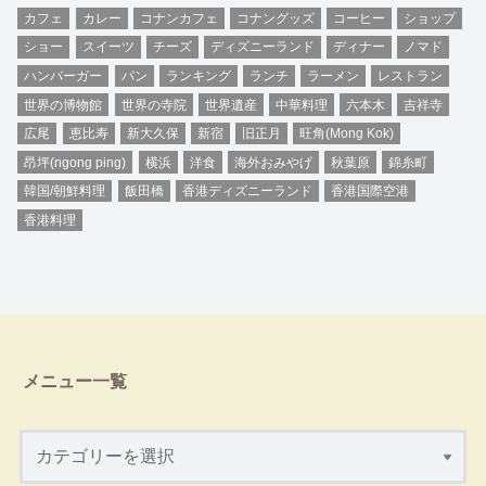
カフェ
カレー
コナンカフェ
コナングッズ
コーヒー
ショップ
ショー
スイーツ
チーズ
ディズニーランド
ディナー
ノマド
ハンバーガー
パン
ランキング
ランチ
ラーメン
レストラン
世界の博物館
世界の寺院
世界遺産
中華料理
六本木
吉祥寺
広尾
恵比寿
新大久保
新宿
旧正月
旺角(Mong Kok)
昂坪(ngong ping)
横浜
洋食
海外おみやげ
秋葉原
錦糸町
韓国/朝鮮料理
飯田橋
香港ディズニーランド
香港国際空港
香港料理
メニュー一覧