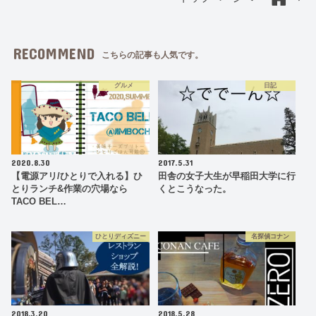
RECOMMEND
こちらの記事も人気です。
グルメ
日記
2020.8.30
2017.5.31
【電源アリ/ひとりで入れる】ひ
田舎の女子大生が早稲田大学に行
とりランチ&作業の穴場なら
くとこうなった。
TACO BEL…
ひとりディズニー
名探偵コナン
2018.3.20
2018.5.28