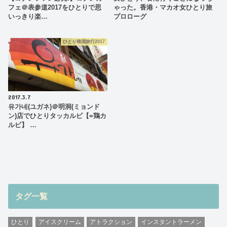
フェ＠表参道2017をひとりで思
ゃった。香港・マカオ女ひとり旅
いっきり楽…
プロローグ
ひとり韓国旅行2017
2017.3.7
유가네(ユガネ)＠明洞(ミョンド
ン)店でひとりタッカルビ【=鶏カ
ルビ】 …
タグ一覧
ひとり
アイスクリーム
アトラクション
インスタントラーメン