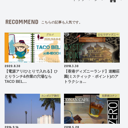
RECOMMEND
こちらの記事も人気です。
グルメ
ひとりディズニー
2020.8.30
2018.3.30
【電源アリ/ひとりで入れる】ひ
【香港ディズニーランド】迷離莊
とりランチ&作業の穴場なら
園(ミスティック・ポイント)のア
TACO BEL…
トラクショ…
カンボジア旅行
名探偵コナン
2016.9.14
2018.5.28