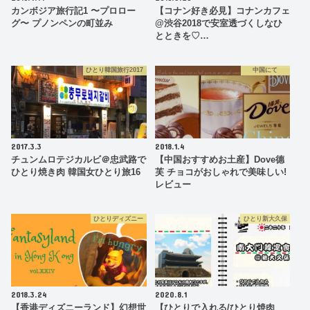
カンボジア旅行記1 〜プロロー
【コナン好き必見】コナンカフェ
グ〜 プノンペンの町並み
@渋谷2018で安室透づくしなひ
とときを♡…
ひとり韓国旅行2017
中国にて
2017.3.3
2018.1.4
チュンムロテジカルビ＠忠武路で
【中国おすすめお土産】Dove德
ひとり焼き肉 韓国女ひとり旅16
芙 チョコがおしゃれで美味しい!
レビュー
ひとりディズニー
ひとり新大久保
2018.3.24
2020.8.1
【香港ディズニーランド】幻想世
【ひとりで入れる/ひとり焼肉