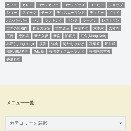
カフェ
カレー
コナンカフェ
コナングッズ
コーヒー
ショップ
ショー
スイーツ
チーズ
ディズニーランド
ディナー
ノマド
ハンバーガー
パン
ランキング
ランチ
ラーメン
レストラン
世界の博物館
世界の寺院
世界遺産
中華料理
六本木
吉祥寺
広尾
恵比寿
新大久保
新宿
旧正月
旺角(Mong Kok)
昂坪(ngong ping)
横浜
洋食
海外おみやげ
秋葉原
錦糸町
韓国/朝鮮料理
飯田橋
香港ディズニーランド
香港国際空港
香港料理
メニュー一覧