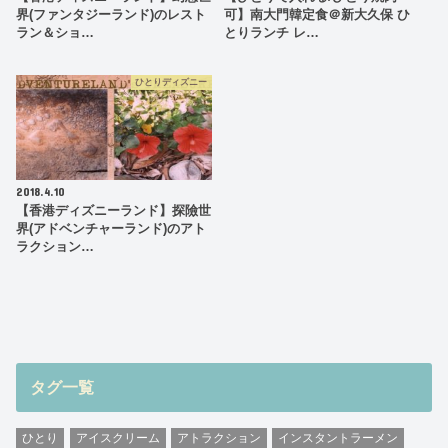
界(ファンタジーランド)のレスト
可】南大門韓定食＠新大久保 ひ
ラン＆ショ…
とりランチ レ…
ひとりディズニー
2018.4.10
【香港ディズニーランド】探險世
界(アドベンチャーランド)のアト
ラクション…
タグ一覧
ひとり
アイスクリーム
アトラクション
インスタントラーメン