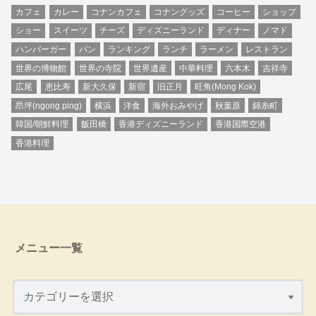
カフェ
カレー
コナンカフェ
コナングッズ
コーヒー
ショップ
ショー
スイーツ
チーズ
ディズニーランド
ディナー
ノマド
ハンバーガー
パン
ランキング
ランチ
ラーメン
レストラン
世界の博物館
世界の寺院
世界遺産
中華料理
六本木
吉祥寺
広尾
恵比寿
新大久保
新宿
旧正月
旺角(Mong Kok)
昂坪(ngong ping)
横浜
洋食
海外おみやげ
秋葉原
錦糸町
韓国/朝鮮料理
飯田橋
香港ディズニーランド
香港国際空港
香港料理
メニュー一覧