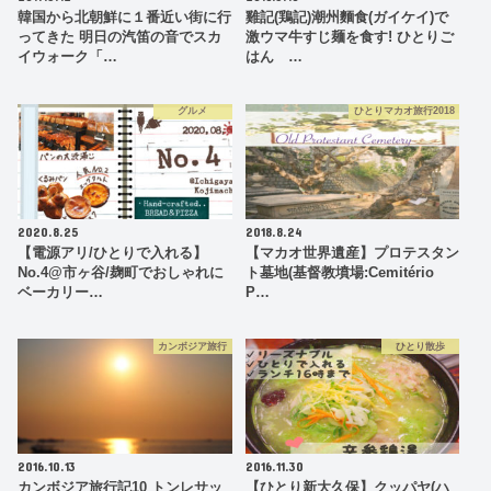
韓国から北朝鮮に１番近い街に行
雞記(鶏記)潮州麵食(ガイケイ)で
ってきた 明日の汽笛の音でスカ
激ウマ牛すじ麺を食す! ひとりご
イウォーク「…
はん …
グルメ
ひとりマカオ旅行2018
2020.8.25
2018.8.24
【電源アリ/ひとりで入れる】
【マカオ世界遺産】プロテスタン
No.4@市ヶ谷/麹町でおしゃれに
ト墓地(基督教墳場:Cemitério
ベーカリー…
P…
カンボジア旅行
ひとり散歩
2016.10.13
2016.11.30
カンボジア旅行記10 トンレサッ
【ひとり新大久保】クッパヤ(ハ