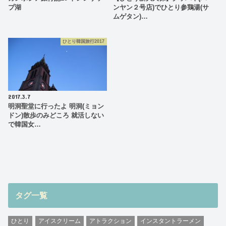
プ湖
ンヤン２号店)でひとり参鶏湯(サ
ムゲタン)…
ひとり韓国旅行2017
2017.3.7
明洞聖堂に行ったよ 明洞(ミョン
ドン)散歩のみどころ 就活しない
で韓国女…
タグ一覧
ひとり
アイスクリーム
アトラクション
インスタントラーメン