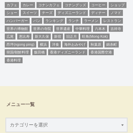
カフェ
カレー
コナンカフェ
コナングッズ
コーヒー
ショップ
ショー
スイーツ
チーズ
ディズニーランド
ディナー
ノマド
ハンバーガー
パン
ランキング
ランチ
ラーメン
レストラン
世界の博物館
世界の寺院
世界遺産
中華料理
六本木
吉祥寺
広尾
恵比寿
新大久保
新宿
旧正月
旺角(Mong Kok)
昂坪(ngong ping)
横浜
洋食
海外おみやげ
秋葉原
錦糸町
韓国/朝鮮料理
飯田橋
香港ディズニーランド
香港国際空港
香港料理
メニュー一覧