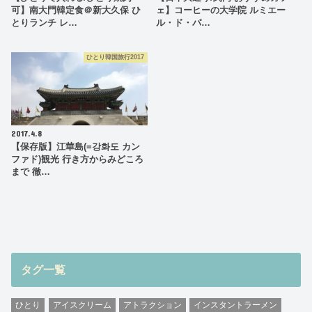
可】南大門韓定食＠新大久保 ひ
ェ】コーヒーの大学院 ルミエー
とりランチ レ…
ル・ド・パ…
ひとり韓国旅行2017
2017.4.8
【保存版】江華島(=강화도 カン
ファド)観光 行き方からみどころ
まで 徹…
タグ一覧
ひとり
アイスクリーム
アトラクション
インスタントラーメン