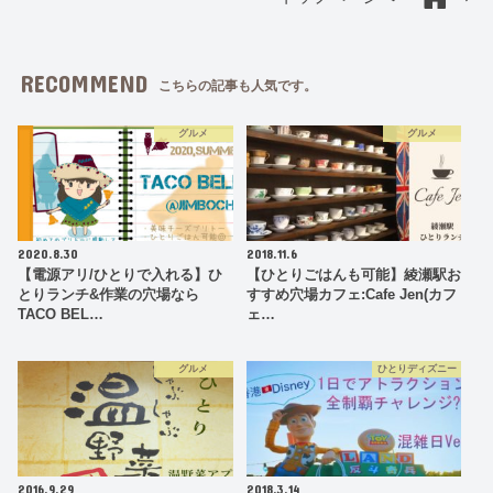
RECOMMEND
こちらの記事も人気です。
グルメ
グルメ
2020.8.30
2018.11.6
【電源アリ/ひとりで入れる】ひ
【ひとりごはんも可能】綾瀬駅お
とりランチ&作業の穴場なら
すすめ穴場カフェ:Cafe Jen(カフ
TACO BEL…
ェ…
グルメ
ひとりディズニー
2016.9.29
2018.3.14