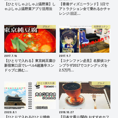
【ひとりしゃぶしゃぶ温野菜】し
【香港ディズニーランド】1日で
ゃぶしゃぶ温野菜アプリ活用法
アトラクション全て乗れるかチャ
レンジ:旧正…
グルメ
名探偵コナン
2017.7.16
2017.9.7
【ひとりで入れる】東京純豆腐@
【コナンファン必見】名探偵コナ
新宿東口店でレベル6超激辛スン
ンプラザ2017でコナングッズを
ドゥブに挑む…
2.5万円…
ひとり新大久保
グルメ
2020.8.1
2018.10.27
【ひとりで入れる/ひとり焼肉
【日本大通り/関内 おすすめカフ