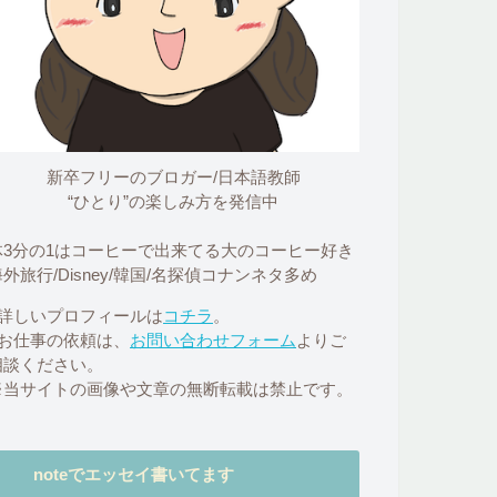
新卒フリーのブロガー/日本語教師
“ひとり”の楽しみ方を発信中
体3分の1はコーヒーで出来てる大のコーヒー好き
外旅行/Disney/韓国/名探偵コナンネタ多め
■詳しいプロフィールは
コチラ
。
■お仕事の依頼は、
お問い合わせフォーム
よりご
相談ください。
※当サイトの画像や文章の無断転載は禁止です。
noteでエッセイ書いてます