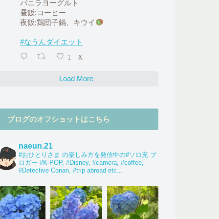
バニラヨーグルト
昼飯:コーヒー
夜飯:鶏団子鍋、キウイ
#なうんダイエット
1
X
Load More
ブログのオフショットはこちら
naeun.21
#おひとりさま の楽しみ方を発信中の#ソロ充 ブ
ロガー #K-POP, #Disney, #camera, #coffee,
#Detective Conan, #trip abroad etc...