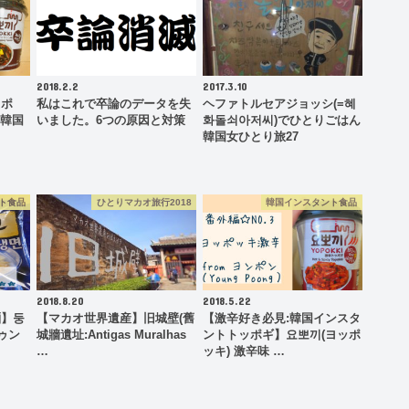
2018.2.2
2017.3.10
ッポ
私はこれで卒論のデータを失
ヘファトルセアジョッシ(=혜
 韓国
いました。6つの原因と対策
화돌쇠아저씨)でひとりごはん
韓国女ひとり旅27
ト食品
ひとりマカオ旅行2018
韓国インスタント食品
2018.8.20
2018.5.22
麺】둥
【マカオ世界遺産】旧城壁(舊
【激辛好き必見:韓国インスタ
ゥン
城牆遺址:Antigas Muralhas
ントトッポギ】요뽀끼(ヨッポ
…
ッキ) 激辛味 …