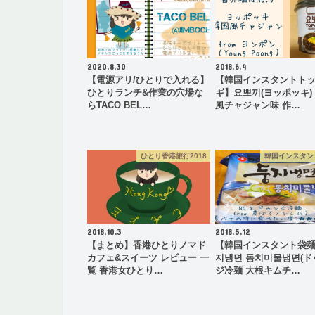
2020.8.30
2018.6.4
【電源アリ/ひとりで入れる】
【韓国インスタントト
ひとりランチ&作業の穴場な
ギ】요뽀끼(ヨッポッキ)
らTACO BEL…
風チャジャン味 作…
ひとり香港旅行2018
韓国インスタン
2018.10.3
2018.5.12
【まとめ】香港ひとりノマド
【韓国インスタント袋
カフェ&スイーツ レビュー 一
지냉면 동치미물냉면(ド
覧 香港女ひとり…
ジ冷麺 大根キムチ…