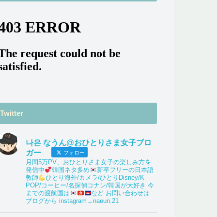
Twitter
나은 なうん@おひとりさま女子ブロ
ガー
フォロー
月間5万PV、おひとりさま女子の楽しみ方を
発信中
韓国ネタ多め
新卒フリーの日本語
教師
ひとり海外/カメラ/ひとりDisney/K-
POP/コーヒー/名探偵コナン/韓国が大好き 今
までの渡航国は
など お問い合わせは
ブログから instagram→naeun.21