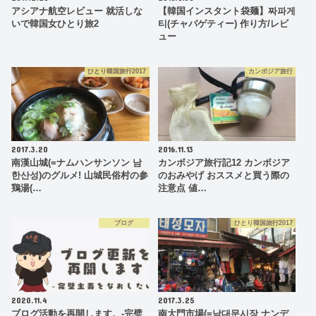
アシアナ航空レビュー 就活しな
【韓国インスタント袋麺】짜파게
いで韓国女ひとり旅2
티(チャパゲティー) 作り方/レビ
ュー
ひとり韓国旅行2017
カンボジア旅行
2017.3.20
2016.11.13
南漢山城(=ナムハンサンソン 남
カンボジア旅行記12 カンボジア
한산성)のグルメ! 山城民俗村の参
のおみやげ おススメと買う際の
鶏湯(…
注意点 値…
ブログ
ひとり韓国旅行2017
2020.11.4
2017.3.25
ブログ活動を再開します。-完璧
南大門市場(=남대문시장 ナンデ