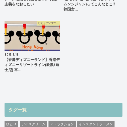
主義をなおしたい
ムンシジャン)ってこんなとこ!!
韓国女…
ひとりディズニー
2018.9.12
【香港ディズニーランド】香港デ
ィズニーリゾートライン(欣澳⇄迪
士尼) 車…
タグ一覧
ひとり
アイスクリーム
アトラクション
インスタントラーメン