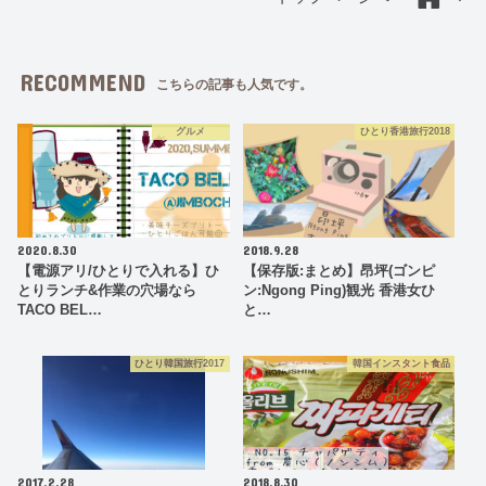
RECOMMEND
こちらの記事も人気です。
グルメ
ひとり香港旅行2018
2020.8.30
2018.9.28
【電源アリ/ひとりで入れる】ひ
【保存版:まとめ】昂坪(ゴンピ
とりランチ&作業の穴場なら
ン:Ngong Ping)観光 香港女ひ
TACO BEL…
と…
ひとり韓国旅行2017
韓国インスタント食品
2017.2.28
2018.8.30