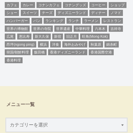
カフェ
カレー
コナンカフェ
コナングッズ
コーヒー
ショップ
ショー
スイーツ
チーズ
ディズニーランド
ディナー
ノマド
ハンバーガー
パン
ランキング
ランチ
ラーメン
レストラン
世界の博物館
世界の寺院
世界遺産
中華料理
六本木
吉祥寺
広尾
恵比寿
新大久保
新宿
旧正月
旺角(Mong Kok)
昂坪(ngong ping)
横浜
洋食
海外おみやげ
秋葉原
錦糸町
韓国/朝鮮料理
飯田橋
香港ディズニーランド
香港国際空港
香港料理
メニュー一覧