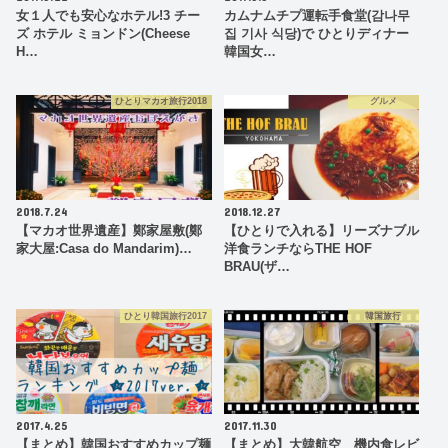
女１人でも安心なホテル!3 チー
カムナムチプ運転手食堂(감나무
ズ ホテル ミョンドン(Cheese
집 기사 식당)で ひとりディナー
H…
韓国女…
ひとりマカオ旅行2018
グルメ
2018.7.24
2018.12.27
【マカオ世界遺産】鄭家屋敷(鄭
【ひとりで入れる】リーズナブル
家大屋:Casa do Mandarim)…
洋食ランチならTHE HOF
BRAU(ザ…
ひとり韓国旅行2017
韓国旅行
2017.4.25
2017.11.30
【まとめ】韓国おすすめカップ麺
【まとめ】大韓航空 機内食レビ