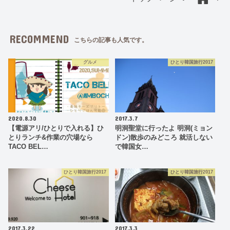
RECOMMEND
こちらの記事も人気です。
グルメ
ひとり韓国旅行2017
2020.8.30
2017.3.7
【電源アリ/ひとりで入れる】ひ
明洞聖堂に行ったよ 明洞(ミョン
とりランチ&作業の穴場なら
ドン)散歩のみどころ 就活しない
TACO BEL…
で韓国女…
ひとり韓国旅行2017
ひとり韓国旅行2017
2017.3.22
2017.3.3