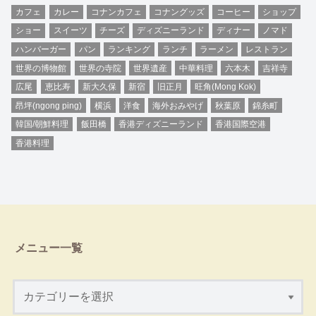
カフェ
カレー
コナンカフェ
コナングッズ
コーヒー
ショップ
ショー
スイーツ
チーズ
ディズニーランド
ディナー
ノマド
ハンバーガー
パン
ランキング
ランチ
ラーメン
レストラン
世界の博物館
世界の寺院
世界遺産
中華料理
六本木
吉祥寺
広尾
恵比寿
新大久保
新宿
旧正月
旺角(Mong Kok)
昂坪(ngong ping)
横浜
洋食
海外おみやげ
秋葉原
錦糸町
韓国/朝鮮料理
飯田橋
香港ディズニーランド
香港国際空港
香港料理
メニュー一覧