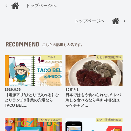
トップページへ
トップページへ
RECOMMEND
こちらの記事も人気です。
グルメ
ひとり韓国旅行2017
2020.8.30
2017.4.2
【電源アリ/ひとりで入れる】ひ
日本ではもう食べられない! レバ
とりランチ&作業の穴場なら
刺しを食べるなら육회자매집(ユ
TACO BEL…
ッケチャメ…
ひとりディズニー
ひとり香港旅行2018