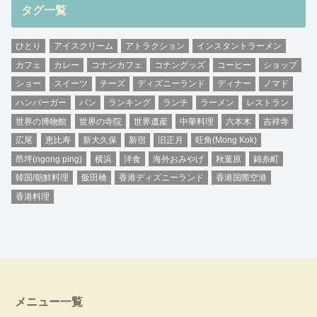
タグ一覧
ひとり
アイスクリーム
アトラクション
インスタントラーメン
カフェ
カレー
コナンカフェ
コナングッズ
コーヒー
ショップ
ショー
スイーツ
チーズ
ディズニーランド
ディナー
ノマド
ハンバーガー
パン
ランキング
ランチ
ラーメン
レストラン
世界の博物館
世界の寺院
世界遺産
中華料理
六本木
吉祥寺
広尾
恵比寿
新大久保
新宿
旧正月
旺角(Mong Kok)
昂坪(ngong ping)
横浜
洋食
海外おみやげ
秋葉原
錦糸町
韓国/朝鮮料理
飯田橋
香港ディズニーランド
香港国際空港
香港料理
メニュー一覧