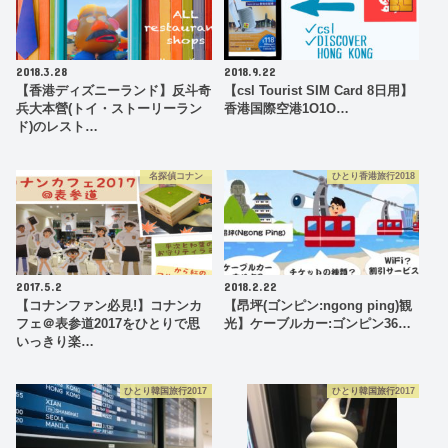
2018.3.28
2018.9.22
【香港ディズニーランド】反斗奇
【csl Tourist SIM Card 8日用】
兵大本營(トイ・ストーリーラン
香港国際空港1O1O…
ド)のレスト…
名探偵コナン
ひとり香港旅行2018
2017.5.2
2018.2.22
【コナンファン必見!】コナンカ
【昂坪(ゴンピン:ngong ping)観
フェ＠表参道2017をひとりで思
光】ケーブルカー:ゴンピン36…
いっきり楽…
ひとり韓国旅行2017
ひとり韓国旅行2017