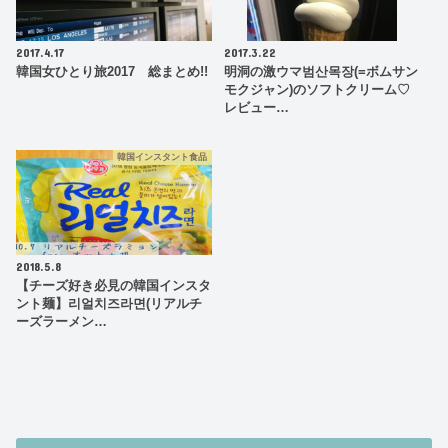
2017.4.17
2017.3.22
韓国女ひとり旅2017 総まとめ!!
明洞の激ウマ범산목장(=ボムサン
モクジャン)のソフトクリーム♡
レビュー…
韓国インスタント食品
2018.5.8
【チーズ好き必見の韓国インスタ
ント麺】리얼치즈라면(リアルチ
ーズラーメン…