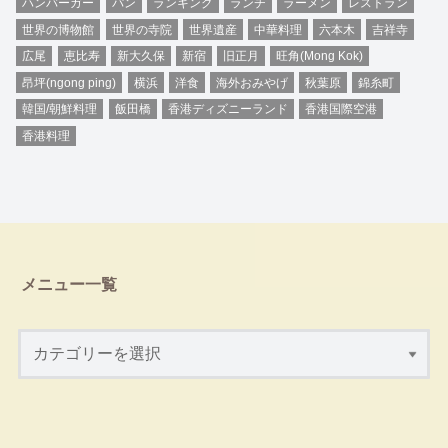
ハンバーガー
パン
ランキング
ランチ
ラーメン
レストラン
世界の博物館
世界の寺院
世界遺産
中華料理
六本木
吉祥寺
広尾
恵比寿
新大久保
新宿
旧正月
旺角(Mong Kok)
昂坪(ngong ping)
横浜
洋食
海外おみやげ
秋葉原
錦糸町
韓国/朝鮮料理
飯田橋
香港ディズニーランド
香港国際空港
香港料理
メニュー一覧