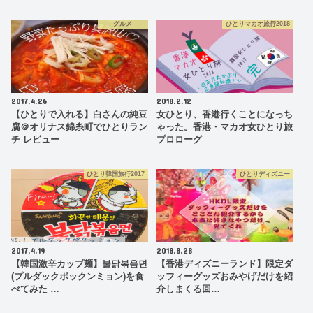
グルメ
ひとりマカオ旅行2018
2017.4.26
2018.2.12
【ひとりで入れる】白さんの純豆
女ひとり、香港行くことになっち
腐＠オリナス錦糸町でひとりラン
ゃった。香港・マカオ女ひとり旅
チ レビュー
プロローグ
ひとり韓国旅行2017
ひとりディズニー
2017.4.19
2018.8.28
【韓国激辛カップ麺】불닭볶음면
【香港ディズニーランド】限定ダ
(プルダックポックンミョン)を食
ッフィーグッズおみやげだけを紹
べてみた …
介しまくる回…