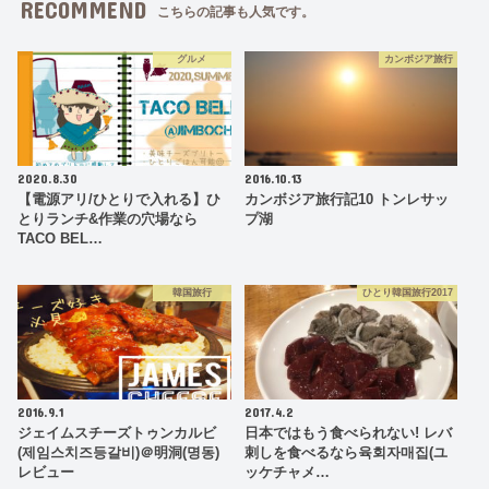
RECOMMEND
こちらの記事も人気です。
グルメ
カンボジア旅行
2020.8.30
2016.10.13
【電源アリ/ひとりで入れる】ひ
カンボジア旅行記10 トンレサッ
とりランチ&作業の穴場なら
プ湖
TACO BEL…
韓国旅行
ひとり韓国旅行2017
2016.9.1
2017.4.2
ジェイムスチーズトゥンカルビ
日本ではもう食べられない! レバ
(제임스치즈등갈비)＠明洞(명동)
刺しを食べるなら육회자매집(ユ
レビュー
ッケチャメ…