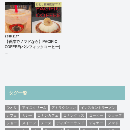
ひとり香港旅行2018
2018.2.17
【香港でノマドなら】PACIFIC
COFFEE(パシフィックコーヒー)
…
タグ一覧
ひとり
アイスクリーム
アトラクション
インスタントラーメン
カフェ
カレー
コナンカフェ
コナングッズ
コーヒー
ショップ
ショー
スイーツ
チーズ
ディズニーランド
ディナー
ノマド