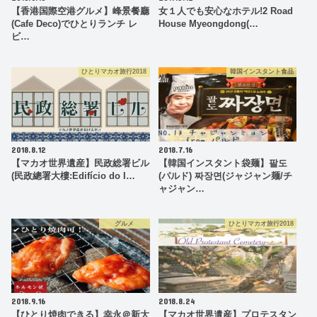
【香港国際空港グルメ】峰景餐廳
女１人でも安心なホテル!2 Road
(Cafe Deco)でひとりランチ レ
House Myeongdong(…
ビ…
ひとりマカオ旅行2018
韓国インスタント食品
2018.8.12
2018.7.16
【マカオ世界遺産】民政総署ビル
【韓国インスタント袋麺】팔도
(民政總署大樓:Edifício do I…
(パルド) 짜장면(ジャジャン麺/チ
ャジャン…
グルメ
ひとりマカオ旅行2018
2018.9.16
2018.8.24
【ひとり焼肉できる】幸永＠新大
【マカオ世界遺産】プロテスタン