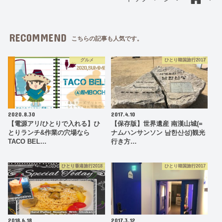
RECOMMEND
こちらの記事も人気です。
グルメ
ひとり韓国旅行2017
2020.8.30
2017.4.10
【電源アリ/ひとりで入れる】ひ
【保存版】世界遺産 南漢山城(=
とりランチ&作業の穴場なら
ナムハンサンソン 남한산성)観光
TACO BEL…
行き方…
ひとり香港旅行2018
ひとり韓国旅行2017
2018.6.18
2017.3.12