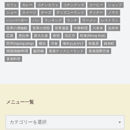
カフェ
カレー
コナンカフェ
コナングッズ
コーヒー
ショップ
ショー
スイーツ
チーズ
ディズニーランド
ディナー
ノマド
ハンバーガー
パン
ランキング
ランチ
ラーメン
レストラン
世界の博物館
世界の寺院
世界遺産
中華料理
六本木
吉祥寺
広尾
恵比寿
新大久保
新宿
旧正月
旺角(Mong Kok)
昂坪(ngong ping)
横浜
洋食
海外おみやげ
秋葉原
錦糸町
韓国/朝鮮料理
飯田橋
香港ディズニーランド
香港国際空港
香港料理
メニュー一覧