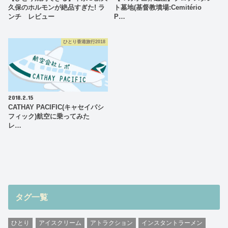
久保のホルモンが絶品すぎた! ラ
ト墓地(基督教墳場:Cemitério
ンチ レビュー
P…
ひとり香港旅行2018
2018.2.15
CATHAY PACIFIC(キャセイパシ
フィック)航空に乗ってみた
レ…
タグ一覧
ひとり
アイスクリーム
アトラクション
インスタントラーメン