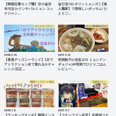
【韓国定番カップ麺】큰사발면
달인명가(=タリンミョンガ )【達
육개장 (=クンサバルミョン ユッ
人麺家】で美味しいポッサム! ひ
ケジャン…
とりご…
ひとりディズニー
ひとり韓国旅行2017
2018.3.14
2017.3.13
【香港ディズニーランド】1日で
明洞餃子(=명동교자 ミョンドン
アトラクション全て乗れるかチャ
ギョジャ)＠明洞でひとりごはん
レンジ:旧正…
レビュー…
韓国インスタント食品
名探偵コナン
2018.7.8
2017.9.7
【ランキングまとめ】韓国インス
【コナンファン必見】名探偵コナ