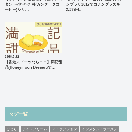
タント칸타타커피(カンタータコ
ンプラザ2017でコナングッズを
ーヒー)シリ…
2.5万円…
ひとり香港旅行2018
2018.3.12
【香港スイーツならココ】満記甜
品(Honeymoon Dessert)で…
タグ一覧
ひとり
アイスクリーム
アトラクション
インスタントラーメン