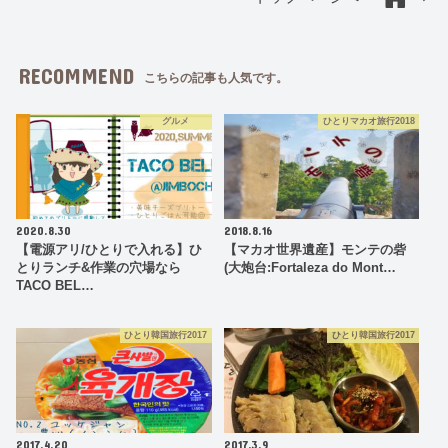
RECOMMEND
こちらの記事も人気です。
グルメ
ひとりマカオ旅行2018
2020.8.30
2018.8.16
【電源アリ/ひとりで入れる】ひ
【マカオ世界遺産】モンテの砦
とりランチ&作業の穴場なら
(大炮台:Fortaleza do Mont…
TACO BEL…
ひとり韓国旅行2017
ひとり韓国旅行2017
2017.4.20
2017.3.9