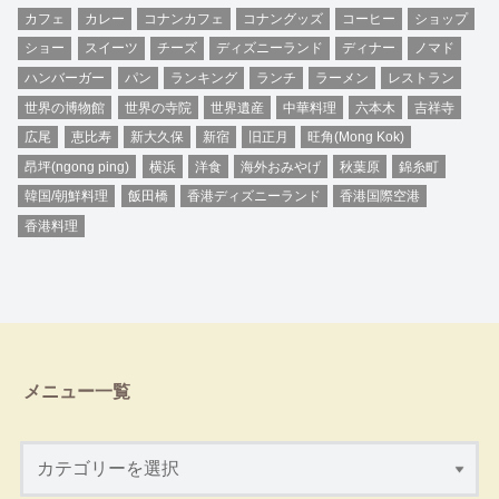
カフェ
カレー
コナンカフェ
コナングッズ
コーヒー
ショップ
ショー
スイーツ
チーズ
ディズニーランド
ディナー
ノマド
ハンバーガー
パン
ランキング
ランチ
ラーメン
レストラン
世界の博物館
世界の寺院
世界遺産
中華料理
六本木
吉祥寺
広尾
恵比寿
新大久保
新宿
旧正月
旺角(Mong Kok)
昂坪(ngong ping)
横浜
洋食
海外おみやげ
秋葉原
錦糸町
韓国/朝鮮料理
飯田橋
香港ディズニーランド
香港国際空港
香港料理
メニュー一覧