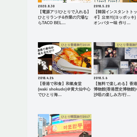
2020.8.30
2018.5.20
【電源アリ/ひとりで入れる】
【韓国インスタントト
ひとりランチ&作業の穴場な
ギ】요뽀끼(ヨッポッキ)
らTACO BEL…
オンバター味 作り…
ひとり香港旅行2018
ひとり香港旅行
2018.4.26
2018.5.6
【香港で和食】和氣食堂
【無料で楽しめる】香
(waki shokudo)＠黄大仙中心
博物館(香港歴史博物館)
でひとり海…
沙咀の楽しみ方/行…
ひとり韓国旅行2017