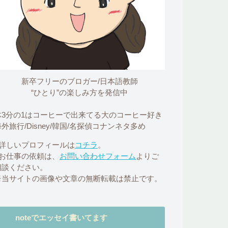
新卒フリーのブロガー/日本語教師
“ひとり”の楽しみ方を発信中
体3分の1はコーヒーで出来てる大のコーヒー好き
外旅行/Disney/韓国/名探偵コナンネタ多め
■詳しいプロフィールは
コチラ
。
■お仕事の依頼は、
お問い合わせフォーム
よりご
相談ください。
※当サイトの画像や文章の無断転載は禁止です。
noteでエッセイ書いてます