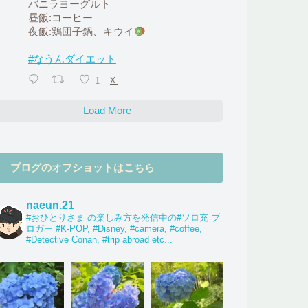
バニラヨーグルト
昼飯:コーヒー
夜飯:鶏団子鍋、キウイ
#なうんダイエット
1
X
Load More
ブログのオフショットはこちら
naeun.21
#おひとりさま の楽しみ方を発信中の#ソロ充 ブ
ロガー #K-POP, #Disney, #camera, #coffee,
#Detective Conan, #trip abroad etc...