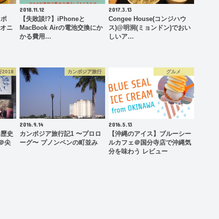
2018.11.12
2017.3.13
ッポ
【失敗談!?】iPhoneと
Congee House(コンジハウ
 オニ
MacBook Airの電池交換にか
ス)@明洞(ミョンドン)でおい
かる費用…
しいア…
2018
カンボジア旅行
グルメ
2016.9.14
2016.5.13
港歷史
カンボジア旅行記1 〜プロロ
【沖縄のアイス】ブルーシー
＠尖
ーグ〜 プノンペンの町並み
ルカフェ＠国分寺店で沖縄気
分を味わう レビュー