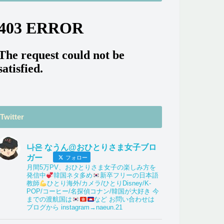
Twitter
나은 なうん@おひとりさま女子ブロ
ガー
フォロー
月間5万PV、おひとりさま女子の楽しみ方を
発信中
韓国ネタ多め
新卒フリーの日本語
教師
ひとり海外/カメラ/ひとりDisney/K-
POP/コーヒー/名探偵コナン/韓国が大好き 今
までの渡航国は
など お問い合わせは
ブログから instagram→naeun.21