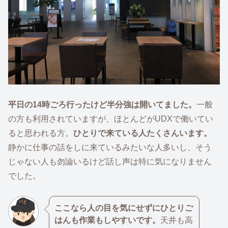
平日の14時ごろ行ったけど半分強は開いてました。
一般
の方も利用されていますが、ほとんどがUDXで働いてい
ると思われる方。
ひとりで来ている人たくさんいます。
静かに仕事の話をしに来ているみたいな人多いし、そう
じゃない人も勿論いるけど話し声は特に気になりません
でした。
ここなら人の目を気にせずにひとりご
はんも作業もしやすいです。
天井も高