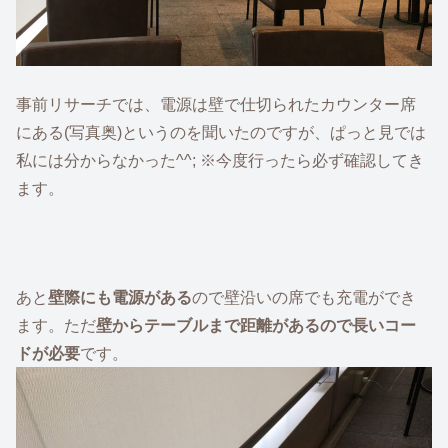
事前リサーチでは、電源は壁で仕切られたカウンター席
にある(写真奥)というのを聞いたのですが、ぱっと見では
私には分からなかった^^; ※今度行ったら必ず確認してき
ます。
あと
壁際にも電源がある
ので壁沿いの席でも充電ができ
ます。ただ
壁からテーブルまで距離があるので長いコー
ドが必要
です。