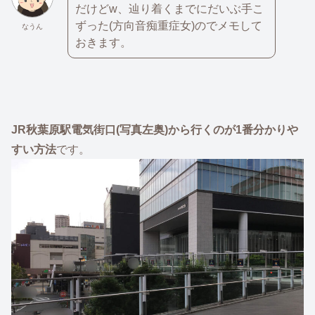
だけどw、辿り着くまでにだいぶ手こ
ずった(方向音痴重症女)のでメモして
なうん
おきます。
JR秋葉原駅電気街口(写真左奥)から行くのが1番分かりや
すい方法
です。