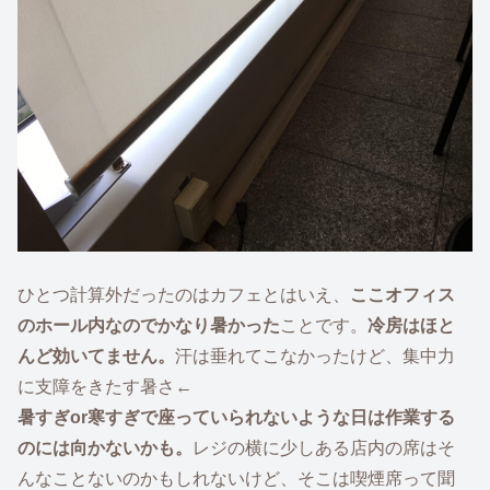
ひとつ計算外だったのはカフェとはいえ、
ここオフィス
のホール内なのでかなり暑かった
ことです。
冷房はほと
んど効いてません。
汗は垂れてこなかったけど、集中力
に支障をきたす暑さ←
暑すぎor寒すぎで座っていられないような日は作業する
のには向かないかも。
レジの横に少しある店内の席はそ
んなことないのかもしれないけど、そこは喫煙席って聞