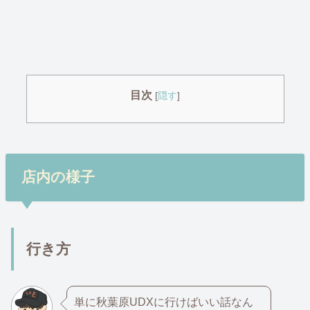
目次
[
隠す
]
店内の様子
行き方
単に秋葉原UDXに行けばいい話なん