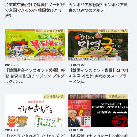
片道航空券だけで韓国にノービザ
カンボジア旅行記3 カンボジア屋
で入国できるのか 韓国女ひとり
台のひみつのグルメ
旅3
韓国インスタント食品
韓国インスタント食品
2018.9.4
2018.11.27
【韓国激辛インスタント袋麺】짜
【韓国インスタント袋麺】쇠고기
장 불닭볶음면(チャジャン プルダ
미역국 라면(牛肉わかめスープラ
ックポッ…
ーメン)…
ひとり新大久保
名探偵コナン
2017.4.9
2018.1.10
【ひとりで入れる】でりかおんど
【名探偵コナンカレー】coffeeポ