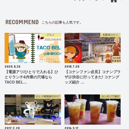
RECOMMEND
こちらの記事も人気です。
グルメ
名探偵コナン
2020.8.30
2018.7.28
【電源アリ/ひとりで入れる】ひ
【コナンファン必見】コナンプラ
とりランチ&作業の穴場なら
ザ@渋谷に行ってきた! コナング
TACO BEL…
ッズ紹介 …
ひとり韓国旅行2017
カンボジア旅行
2017.2.28
2016.9.17