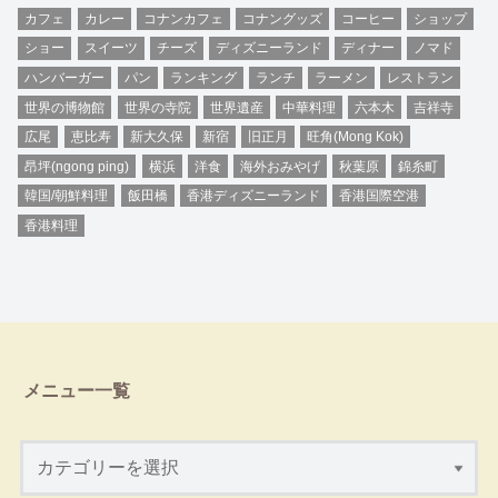
カフェ
カレー
コナンカフェ
コナングッズ
コーヒー
ショップ
ショー
スイーツ
チーズ
ディズニーランド
ディナー
ノマド
ハンバーガー
パン
ランキング
ランチ
ラーメン
レストラン
世界の博物館
世界の寺院
世界遺産
中華料理
六本木
吉祥寺
広尾
恵比寿
新大久保
新宿
旧正月
旺角(Mong Kok)
昂坪(ngong ping)
横浜
洋食
海外おみやげ
秋葉原
錦糸町
韓国/朝鮮料理
飯田橋
香港ディズニーランド
香港国際空港
香港料理
メニュー一覧