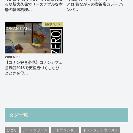
る＠新大久保でリーズナブルな本
アロ 昔ながらの喫茶店カレー ハ
場の韓国料理…
ンバ…
名探偵コナン
2018.5.28
【コナン好き必見】コナンカフェ
@渋谷2018で安室透づくしなひ
とときを♡…
タグ一覧
ひとり
アイスクリーム
アトラクション
インスタントラーメン