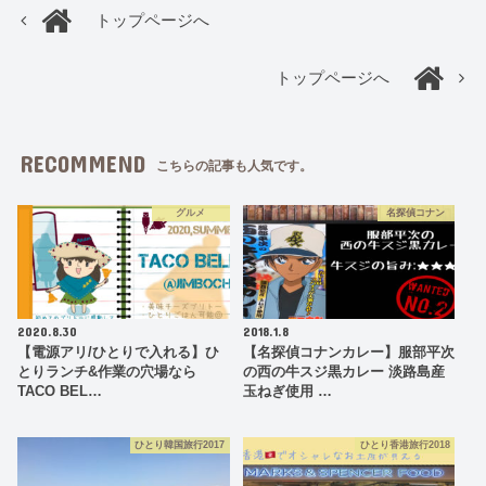
トップページへ
トップページへ
RECOMMEND
こちらの記事も人気です。
グルメ
名探偵コナン
2020.8.30
2018.1.8
【電源アリ/ひとりで入れる】ひ
【名探偵コナンカレー】服部平次
とりランチ&作業の穴場なら
の西の牛スジ黒カレー 淡路島産
TACO BEL…
玉ねぎ使用 …
ひとり韓国旅行2017
ひとり香港旅行2018