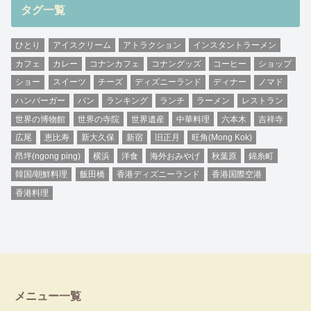
タグ一覧
ひとり
アイスクリーム
アトラクション
インスタントラーメン
カフェ
カレー
コナンカフェ
コナングッズ
コーヒー
ショップ
ショー
スイーツ
チーズ
ディズニーランド
ディナー
ノマド
ハンバーガー
パン
ランキング
ランチ
ラーメン
レストラン
世界の博物館
世界の寺院
世界遺産
中華料理
六本木
吉祥寺
広尾
恵比寿
新大久保
新宿
旧正月
旺角(Mong Kok)
昂坪(ngong ping)
横浜
洋食
海外おみやげ
秋葉原
錦糸町
韓国/朝鮮料理
飯田橋
香港ディズニーランド
香港国際空港
香港料理
メニュー一覧