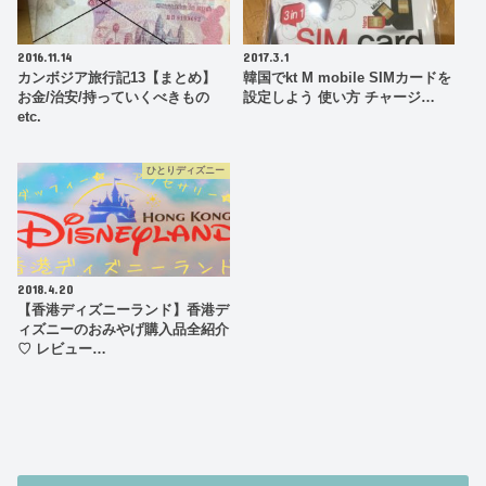
2016.11.14
2017.3.1
カンボジア旅行記13【まとめ】
韓国でkt M mobile SIMカードを
お金/治安/持っていくべきもの
設定しよう 使い方 チャージ…
etc.
ひとりディズニー
2018.4.20
【香港ディズニーランド】香港デ
ィズニーのおみやげ購入品全紹介
♡ レビュー…