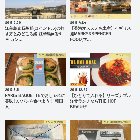
2017.3.30
2018.4.24
江華島支石墓群(コインドル)の行
【香港オススメお土産】イギリス
き方とみどころ編 江華島(=강화
発MARKS&SPENCER
도 カン…
FOOD(マ…
ひとり韓国旅行2017
グルメ
2017.3.5
2018.12.27
PARIS BAGUETTEでおしゃれに
【ひとりで入れる】リーズナブル
美味しいパンを食べよう！ 韓国
洋食ランチならTHE HOF
女…
BRAU(ザ…
カンボジア旅行
ひとり韓国旅行2017