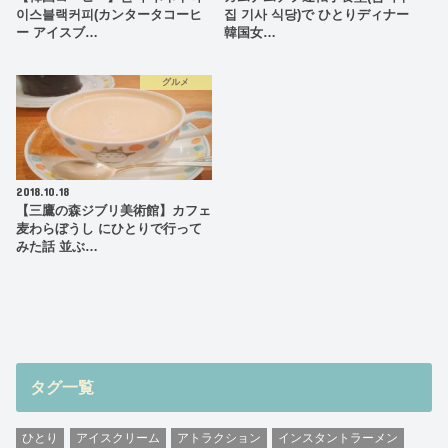
이스블랙커피(カンタータコーヒ
집 기사 식당)で ひとりディナー
ー アイスブ…
韓国女…
グルメ
2018.10.18
【三鷹の森ジブリ美術館】カフェ
麦わらぼうし にひとりで行って
みた話 並ぶ…
タグ一覧
ひとり
アイスクリーム
アトラクション
インスタントラーメン