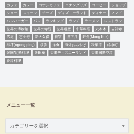
カフェ
カレー
コナンカフェ
コナングッズ
コーヒー
ショップ
ショー
スイーツ
チーズ
ディズニーランド
ディナー
ノマド
ハンバーガー
パン
ランキング
ランチ
ラーメン
レストラン
世界の博物館
世界の寺院
世界遺産
中華料理
六本木
吉祥寺
広尾
恵比寿
新大久保
新宿
旧正月
旺角(Mong Kok)
昂坪(ngong ping)
横浜
洋食
海外おみやげ
秋葉原
錦糸町
韓国/朝鮮料理
飯田橋
香港ディズニーランド
香港国際空港
香港料理
メニュー一覧