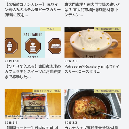
【名探偵コナンカレー】 赤ワイ
東大門市場と南大門市場の違いと
ン煮込みのホテル風ビーフカリー
は？ 東大門市場(=동대문시장 ト
[華麗に夜を…
ンデムン…
グルメ
ひとり韓国旅行2017
2019.1.30
2017.3.2
【ひとりで入れる】猿田彦珈琲の
Patisserie×Roastery imi(パティ
カフェラテとスイーツにお世辞抜
スリー×ロースタリ…
きで感動した…
韓国インスタント食品
ひとり韓国旅行2017
2018.7.2
2017.3.3
【韓国コーヒー】칸타타커피 아
カムナムチプ運転手食堂(감나무