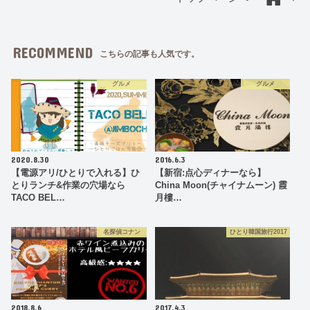
RECOMMEND
こちらの記事も人気です。
グルメ
グルメ
2020.8.30
2016.6.3
【電源アリ/ひとりで入れる】ひ
【新宿:点心ディナーなら】
とりランチ&作業の穴場なら
China Moon(チャイナムーン) 霞
TACO BEL…
月樓…
名探偵コナン
ひとり韓国旅行2017
2018.8.6
2017.4.3