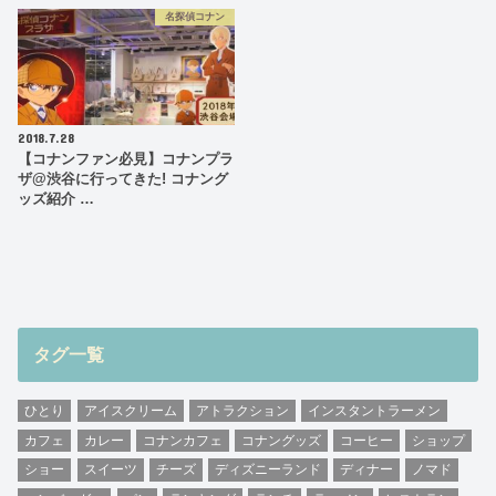
名探偵コナン
2018.7.28
【コナンファン必見】コナンプラ
ザ@渋谷に行ってきた! コナング
ッズ紹介 …
タグ一覧
ひとり
アイスクリーム
アトラクション
インスタントラーメン
カフェ
カレー
コナンカフェ
コナングッズ
コーヒー
ショップ
ショー
スイーツ
チーズ
ディズニーランド
ディナー
ノマド