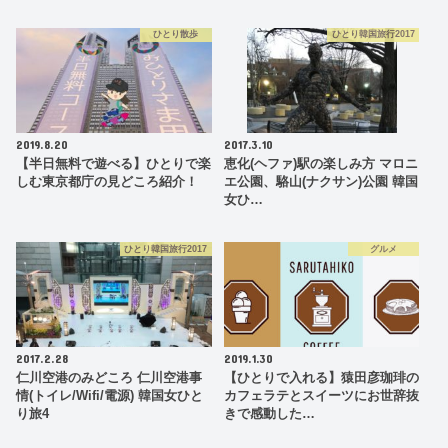
ひとり散歩
ひとり韓国旅行2017
2019.8.20
2017.3.10
【半日無料で遊べる】ひとりで楽
恵化(ヘファ)駅の楽しみ方 マロニ
しむ東京都庁の見どころ紹介！
エ公園、駱山(ナクサン)公園 韓国
女ひ…
ひとり韓国旅行2017
グルメ
2017.2.28
2019.1.30
仁川空港のみどころ 仁川空港事
【ひとりで入れる】猿田彦珈琲の
情(トイレ/Wifi/電源) 韓国女ひと
カフェラテとスイーツにお世辞抜
り旅4
きで感動した…