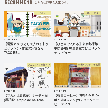
RECOMMEND
こちらの記事も人気です。
グルメ
ひとり散歩
2020.8.30
2019.8.26
【電源アリ/ひとりで入れる】ひ
【ひとりで入れる】東京都庁第二
とりランチ&作業の穴場なら
本庁舎4階 職員食堂でひとりラン
TACO BEL…
チ レビュー
ひとりマカオ旅行2018
韓国インスタント食品
2018.8.18
2018.6.28
【マカオ世界遺産】ナーチャ廟
【韓国コーヒー】칸타타커피 아
(哪吒廟:Templo de Na Tcha…
이스아메리카노(カンタータコー
ヒー アイス…