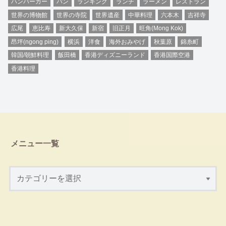
ハンバーガー
パン
ランキング
ランチ
ラーメン
レストラン
世界の博物館
世界の寺院
世界遺産
中華料理
六本木
吉祥寺
広尾
恵比寿
新大久保
新宿
旧正月
旺角(Mong Kok)
昂坪(ngong ping)
横浜
洋食
海外おみやげ
秋葉原
錦糸町
韓国/朝鮮料理
飯田橋
香港ディズニーランド
香港国際空港
香港料理
メニュー一覧