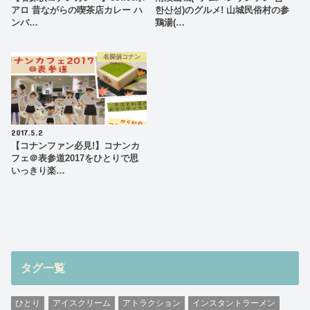
アロ 昔ながらの喫茶店カレー ハ
한산성)のグルメ! 山城民俗村の参
ンバ…
鶏湯(…
名探偵コナン
2017.5.2
【コナンファン必見!】コナンカ
フェ＠表参道2017をひとりで思
いっきり楽…
タグ一覧
ひとり
アイスクリーム
アトラクション
インスタントラーメン