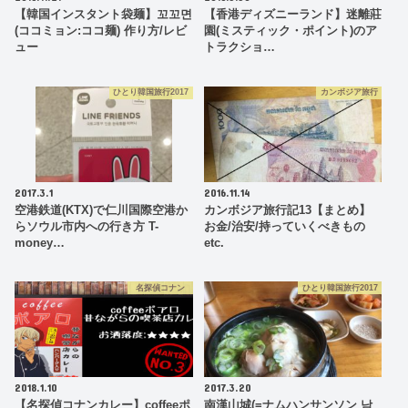
【韓国インスタント袋麺】꼬꼬면
【香港ディズニーランド】迷離莊
(ココミョン:ココ麺) 作り方/レビ
園(ミスティック・ポイント)のア
ュー
トラクショ…
ひとり韓国旅行2017
カンボジア旅行
2017.3.1
2016.11.14
空港鉄道(KTX)で仁川国際空港か
カンボジア旅行記13【まとめ】
らソウル市内への行き方 T-
お金/治安/持っていくべきもの
money…
etc.
名探偵コナン
ひとり韓国旅行2017
2018.1.10
2017.3.20
【名探偵コナンカレー】coffeeポ
南漢山城(=ナムハンサンソン 남