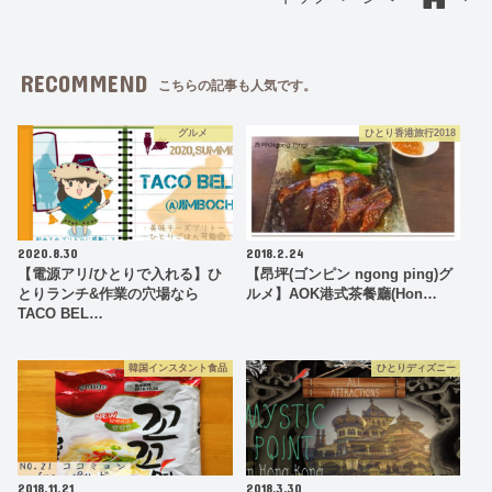
RECOMMEND
こちらの記事も人気です。
グルメ
ひとり香港旅行2018
2020.8.30
2018.2.24
【電源アリ/ひとりで入れる】ひ
【昂坪(ゴンピン ngong ping)グ
とりランチ&作業の穴場なら
ルメ】AOK港式茶餐廳(Hon…
TACO BEL…
韓国インスタント食品
ひとりディズニー
2018.11.21
2018.3.30