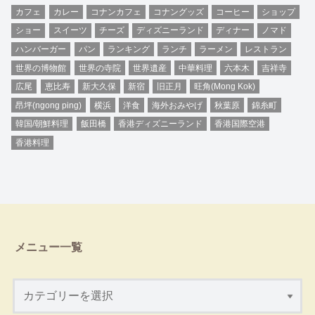
カフェ
カレー
コナンカフェ
コナングッズ
コーヒー
ショップ
ショー
スイーツ
チーズ
ディズニーランド
ディナー
ノマド
ハンバーガー
パン
ランキング
ランチ
ラーメン
レストラン
世界の博物館
世界の寺院
世界遺産
中華料理
六本木
吉祥寺
広尾
恵比寿
新大久保
新宿
旧正月
旺角(Mong Kok)
昂坪(ngong ping)
横浜
洋食
海外おみやげ
秋葉原
錦糸町
韓国/朝鮮料理
飯田橋
香港ディズニーランド
香港国際空港
香港料理
メニュー一覧