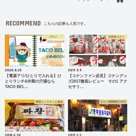
RECOMMEND
こちらの記事も人気です。
グルメ
名探偵コナン
2020.8.30
2017.9.9
【電源アリ/ひとりで入れる】ひ
【コナンファン必見】コナングッ
とりランチ&作業の穴場なら
ズ2017徹底レビュー その1 アク
TACO BEL…
セサリ…
韓国インスタント食品
ひとり韓国旅行2017
2018.5.30
2017.3.3