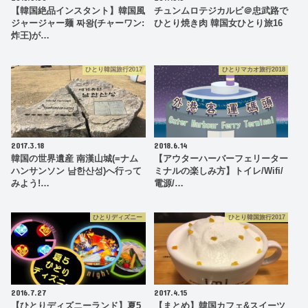
【韓国絶品インスタント】韓国風
チュンムロテジカルビ＠忠武路で
ジャージャー麺 짜왕(チャーワン:
ひとり焼き肉 韓国女ひとり旅16
炸王)が…
ひとり韓国旅行2017
ひとりマカオ旅行2018
2017.3.18
2018.6.14
韓国の世界遺産 南漢山城(=ナム
【アウターハーバーフェリーター
ハンサンソン 남한산성)へ行って
ミナルの楽しみ方】トイレ/Wifi/
みよう!…
電源/…
ひとりディズニー
ひとり韓国旅行2017
2016.7.27
2017.4.15
【ひとりディズニーランド】夏5
【まとめ】韓国カフェ&スイーツ