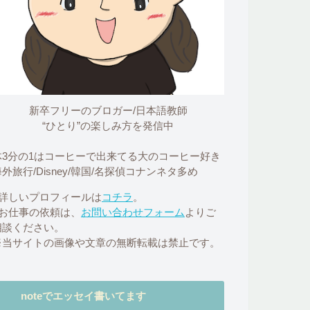
新卒フリーのブロガー/日本語教師
“ひとり”の楽しみ方を発信中
体3分の1はコーヒーで出来てる大のコーヒー好き
外旅行/Disney/韓国/名探偵コナンネタ多め
■詳しいプロフィールは
コチラ
。
■お仕事の依頼は、
お問い合わせフォーム
よりご
相談ください。
※当サイトの画像や文章の無断転載は禁止です。
noteでエッセイ書いてます