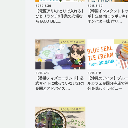
2020.8.30
2018.5.20
【電源アリ/ひとりで入れる】
【韓国インスタントト
ひとりランチ&作業の穴場な
ギ】요뽀끼(ヨッポッキ)
らTACO BEL…
オンバター味 作り…
ひとりディズニー
グル
2018.9.10
2016.5.13
【香港ディズニーランド】公
【沖縄のアイス】ブル
式サイトに載っていない21の
ルカフェ＠国分寺店で
疑問とアドバイス …
分を味わう レビュー
ひとりディズニー