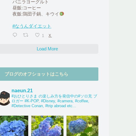
バニラヨーグルト
昼飯:コーヒー
夜飯:鶏団子鍋、キウイ
#なうんダイエット
1
X
Load More
ブログのオフショットはこちら
naeun.21
#おひとりさま の楽しみ方を発信中の#ソロ充 ブ
ロガー #K-POP, #Disney, #camera, #coffee,
#Detective Conan, #trip abroad etc...