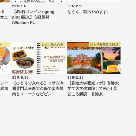
2018.3.4
2017.2.15
ッポ
【昂坪(ゴンピン ngong
なうん、就活やめます。
 オニ
ping)観光】心経簡林
(Wisdom P…
メ
ひとり新大久保
ひとり香港旅行2018
2019.11.25
2018.2.20
ーシー
【ひとりで入れる】コサム冷
【香港大学観光レポ】香港大
沖縄気
麺専門店＠新大久保で炭火焼
学で大学生満喫して来た! 見
肉とユニークなビビン…
どころ解説 香港女…