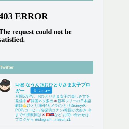
Twitter
나은 なうん@おひとりさま女子ブロ
ガー
フォロー
月間5万PV、おひとりさま女子の楽しみ方を
発信中
韓国ネタ多め
新卒フリーの日本語
教師
ひとり海外/カメラ/ひとりDisney/K-
POP/コーヒー/名探偵コナン/韓国が大好き 今
までの渡航国は
など お問い合わせは
ブログから instagram→naeun.21