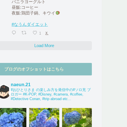
バニラヨーグルト
昼飯:コーヒー
夜飯:鶏団子鍋、キウイ
#なうんダイエット
1
X
Load More
ブログのオフショットはこちら
naeun.21
#おひとりさま の楽しみ方を発信中の#ソロ充 ブ
ロガー #K-POP, #Disney, #camera, #coffee,
#Detective Conan, #trip abroad etc...