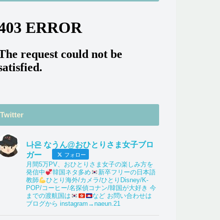
Twitter
나은 なうん@おひとりさま女子ブロ
ガー
フォロー
月間5万PV、おひとりさま女子の楽しみ方を
発信中
韓国ネタ多め
新卒フリーの日本語
教師
ひとり海外/カメラ/ひとりDisney/K-
POP/コーヒー/名探偵コナン/韓国が大好き 今
までの渡航国は
など お問い合わせは
ブログから instagram→naeun.21