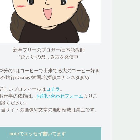
新卒フリーのブロガー/日本語教師
“ひとり”の楽しみ方を発信中
体3分の1はコーヒーで出来てる大のコーヒー好き
外旅行/Disney/韓国/名探偵コナンネタ多め
■詳しいプロフィールは
コチラ
。
■お仕事の依頼は、
お問い合わせフォーム
よりご
相談ください。
※当サイトの画像や文章の無断転載は禁止です。
noteでエッセイ書いてます