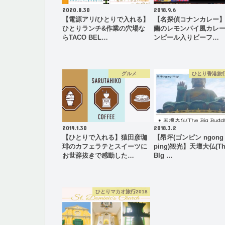
2020.8.30
2018.9.6
【電源アリ/ひとりで入れる】
【名探偵コナンカレー
ひとりランチ&作業の穴場な
蘭のレモンパイ風カレー
らTACO BEL…
ンピール入りビーフ…
グルメ
ひとり香港旅行
2019.1.30
2018.3.2
【ひとりで入れる】猿田彦珈
【昂坪(ゴンピン ngong
琲のカフェラテとスイーツに
ping)観光】天壇大仏(Th
お世辞抜きで感動した…
BIg …
ひとりマカオ旅行2018