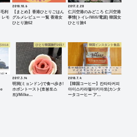
2018.10.6
2017.2.28
】毛利
【まとめ】香港ひとりごはん
仁川空港のみどころ 仁川空港
 レモ
グルメレビュー 一覧 香港女
事情(トイレ/Wifi/電源) 韓国女
ひとり旅62
ひとり旅4
2018
ひとり韓国旅行2017
韓国インスタント食品
2017.3.14
2018.7.4
明洞(ミョンドン)で食べ歩き!
【韓国コーヒー】칸타타커피
e
ホボントースト(호봉토스
아이스카라멜마키아토(カンタ
트)/Milke…
ータコーヒー ア…