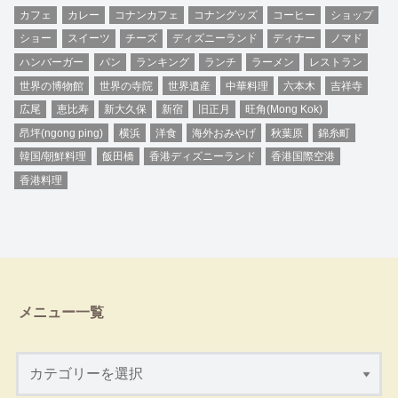
カフェ
カレー
コナンカフェ
コナングッズ
コーヒー
ショップ
ショー
スイーツ
チーズ
ディズニーランド
ディナー
ノマド
ハンバーガー
パン
ランキング
ランチ
ラーメン
レストラン
世界の博物館
世界の寺院
世界遺産
中華料理
六本木
吉祥寺
広尾
恵比寿
新大久保
新宿
旧正月
旺角(Mong Kok)
昂坪(ngong ping)
横浜
洋食
海外おみやげ
秋葉原
錦糸町
韓国/朝鮮料理
飯田橋
香港ディズニーランド
香港国際空港
香港料理
メニュー一覧