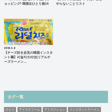
ョッピング! 韓国女ひとり旅14
やらないことリスト
韓国インスタント食品
2018.5.8
【チーズ好き必見の韓国インスタ
ント麺】리얼치즈라면(リアルチ
ーズラーメン…
タグ一覧
ひとり
アイスクリーム
アトラクション
インスタントラーメン