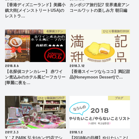
【香港ディズニーランド】美國小
カンボジア旅行記7 世界遺産アン
鎮大街(メインストリートUSA)の
コールワットの楽しみ方 朝日編
レストラ…
名探偵コナン
ひとり香港旅行2018
2018.8.6
2018.3.12
【名探偵コナンカレー】 赤ワイ
【香港スイーツならココ】満記甜
ン煮込みのホテル風ビーフカリー
品(Honeymoon Dessert)で…
[華麗に夜を…
ひとり韓国旅行2017
ブログ
2017.3.3
2018.1.2
Y｀Z PARK 弘大(ホンデ)店でシ
【2018年の目標】やりたいこと/