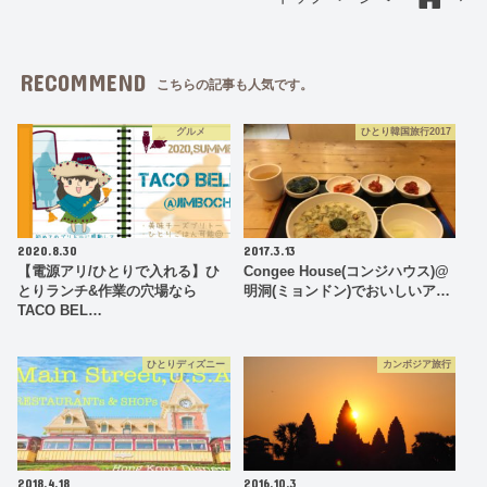
RECOMMEND
こちらの記事も人気です。
グルメ
ひとり韓国旅行2017
2020.8.30
2017.3.13
【電源アリ/ひとりで入れる】ひ
Congee House(コンジハウス)@
とりランチ&作業の穴場なら
明洞(ミョンドン)でおいしいア…
TACO BEL…
ひとりディズニー
カンボジア旅行
2018.4.18
2016.10.3