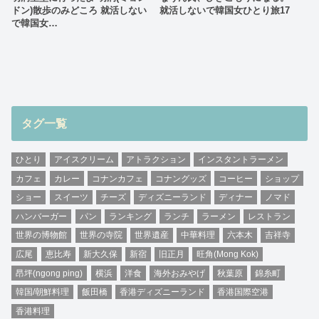
ドン)散歩のみどころ 就活しない
就活しないで韓国女ひとり旅17
で韓国女…
タグ一覧
ひとり
アイスクリーム
アトラクション
インスタントラーメン
カフェ
カレー
コナンカフェ
コナングッズ
コーヒー
ショップ
ショー
スイーツ
チーズ
ディズニーランド
ディナー
ノマド
ハンバーガー
パン
ランキング
ランチ
ラーメン
レストラン
世界の博物館
世界の寺院
世界遺産
中華料理
六本木
吉祥寺
広尾
恵比寿
新大久保
新宿
旧正月
旺角(Mong Kok)
昂坪(ngong ping)
横浜
洋食
海外おみやげ
秋葉原
錦糸町
韓国/朝鮮料理
飯田橋
香港ディズニーランド
香港国際空港
香港料理