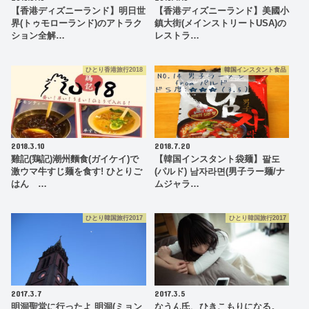
【香港ディズニーランド】明日世
【香港ディズニーランド】美國小
界(トゥモローランド)のアトラク
鎮大街(メインストリートUSA)の
ション全解…
レストラ…
ひとり香港旅行2018
韓国インスタント食品
2018.3.10
2018.7.20
雞記(鶏記)潮州麵食(ガイケイ)で
【韓国インスタント袋麺】팔도
激ウマ牛すじ麺を食す! ひとりご
(パルド) 남자라면(男子ラー麺/ナ
はん …
ムジャラ…
ひとり韓国旅行2017
ひとり韓国旅行2017
2017.3.7
2017.3.5
明洞聖堂に行ったよ 明洞(ミョン
なうん氏、ひきこもりになる。