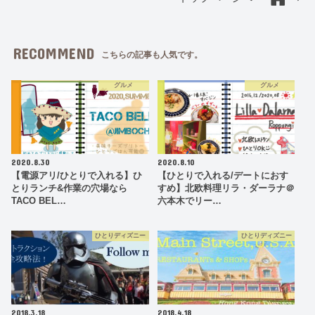
RECOMMEND
こちらの記事も人気です。
グルメ
グルメ
2020.8.30
2020.8.10
【電源アリ/ひとりで入れる】ひ
【ひとりで入れる/デートにおす
とりランチ&作業の穴場なら
すめ】北欧料理リラ・ダーラナ＠
TACO BEL…
六本木でリー…
ひとりディズニー
ひとりディズニー
2018.3.18
2018.4.18