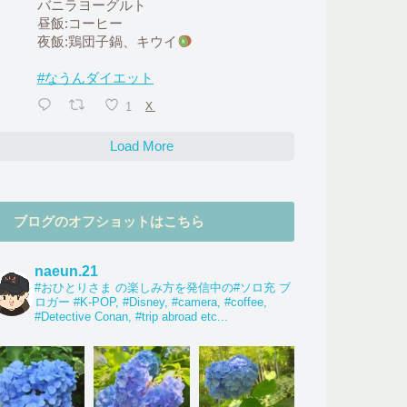
バニラヨーグルト
昼飯:コーヒー
夜飯:鶏団子鍋、キウイ
#なうんダイエット
1
X
Load More
ブログのオフショットはこちら
naeun.21
#おひとりさま の楽しみ方を発信中の#ソロ充 ブ
ロガー #K-POP, #Disney, #camera, #coffee,
#Detective Conan, #trip abroad etc...