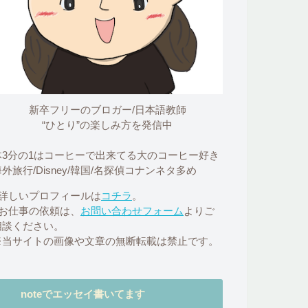
新卒フリーのブロガー/日本語教師
“ひとり”の楽しみ方を発信中
体3分の1はコーヒーで出来てる大のコーヒー好き
外旅行/Disney/韓国/名探偵コナンネタ多め
■詳しいプロフィールは
コチラ
。
■お仕事の依頼は、
お問い合わせフォーム
よりご
相談ください。
※当サイトの画像や文章の無断転載は禁止です。
noteでエッセイ書いてます