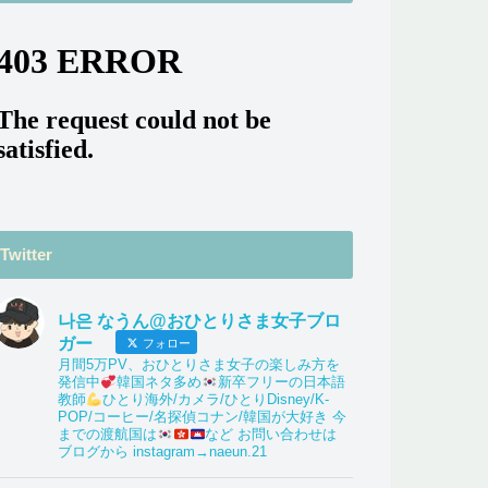
Twitter
나은 なうん@おひとりさま女子ブロ
ガー
フォロー
月間5万PV、おひとりさま女子の楽しみ方を
発信中
韓国ネタ多め
新卒フリーの日本語
教師
ひとり海外/カメラ/ひとりDisney/K-
POP/コーヒー/名探偵コナン/韓国が大好き 今
までの渡航国は
など お問い合わせは
ブログから instagram→naeun.21