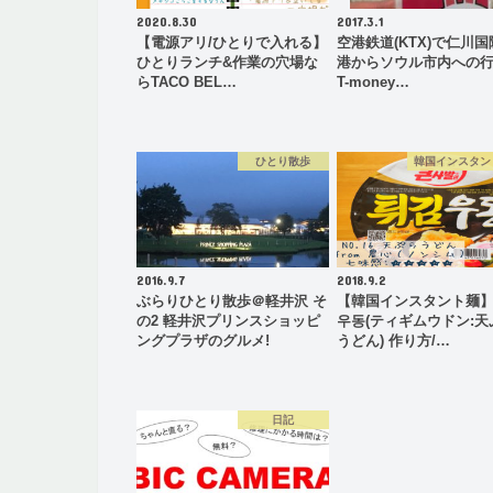
2020.8.30
2017.3.1
【電源アリ/ひとりで入れる】
空港鉄道(KTX)で仁川
ひとりランチ&作業の穴場な
港からソウル市内への
らTACO BEL…
T-money…
ひとり散歩
韓国インスタン
2016.9.7
2018.9.2
ぶらりひとり散歩＠軽井沢 そ
【韓国インスタント麺
の2 軽井沢プリンスショッピ
우동(ティギムウドン:天
ングプラザのグルメ!
うどん) 作り方/…
日記