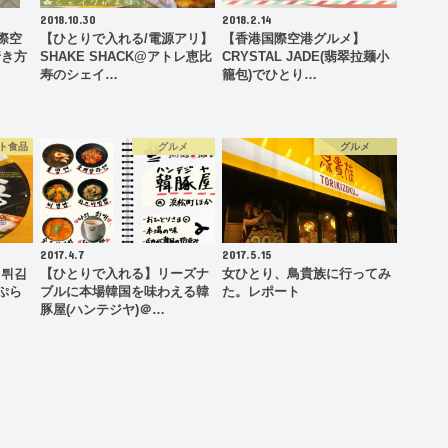
2018.10.30
2018.2.14
国際空
【ひとりで入れる/電源アリ】
【香港国際空港グルメ】
行き方
SHAKE SHACK@アトレ恵比
CRYSTAL JADE(翡翠拉麺小
寿のシェイ…
籠包)でひとり…
ト食品
グルメ
グルメ
2017.4.7
2017.5.15
】튀김
【ひとりで入れる】リーズナ
女ひとり、鳥貴族に行ってみ
ぷら
ブルに本場韓国を味わえる韓
た。レポート
豚屋(ハンテジヤ)＠…