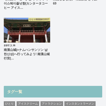
이스헤이즐넛향(カンタータコー
69
ヒー アイス…
ひとり韓国旅行2017
2017.3.19
南漢山城(=ナムハンサンソン 남
한산성)へ行ってみよう! 南漢山城
行宮(…
タグ一覧
ひとり
アイスクリーム
アトラクション
インスタントラーメン