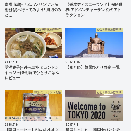
南漢山城(=ナムハンサンソン 남
【香港ディズニーランド】探險世
한산성)へ行ってみよう! 周辺のみ
界(アドベンチャーランド)のアト
どこ…
ラクション…
ひとり韓国旅行2017
ひとり韓国旅行2017
2017.3.13
2017.4.16
明洞餃子(=명동교자 ミョンドン
【まとめ】韓国ひとり観光 一覧
ギョジャ)＠明洞でひとりごはん
レビュー…
韓国インスタント食品
ひとり韓国旅行2017
2018.7.6
2017.4.5
【韓国コーヒー】칸타타커피 아
帰国しました。 韓国女ひとり旅