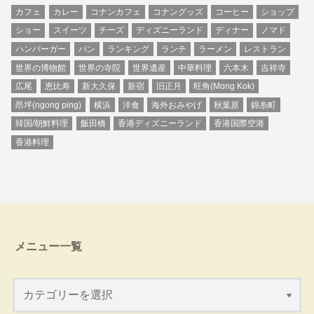
カフェ
カレー
コナンカフェ
コナングッズ
コーヒー
ショップ
ショー
スイーツ
チーズ
ディズニーランド
ディナー
ノマド
ハンバーガー
パン
ランキング
ランチ
ラーメン
レストラン
世界の博物館
世界の寺院
世界遺産
中華料理
六本木
吉祥寺
広尾
恵比寿
新大久保
新宿
旧正月
旺角(Mong Kok)
昂坪(ngong ping)
横浜
洋食
海外おみやげ
秋葉原
錦糸町
韓国/朝鮮料理
飯田橋
香港ディズニーランド
香港国際空港
香港料理
メニュー一覧