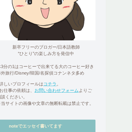
新卒フリーのブロガー/日本語教師
“ひとり”の楽しみ方を発信中
体3分の1はコーヒーで出来てる大のコーヒー好き
外旅行/Disney/韓国/名探偵コナンネタ多め
■詳しいプロフィールは
コチラ
。
■お仕事の依頼は、
お問い合わせフォーム
よりご
相談ください。
※当サイトの画像や文章の無断転載は禁止です。
noteでエッセイ書いてます