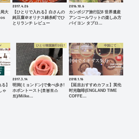
2017.4.26
2016.10.6
務局大
【ひとりで入れる】白さんの
カンボジア旅行記8 世界遺産
os
純豆腐＠オリナス錦糸町でひ
アンコールワットの楽しみ方
とりランチ レビュー
バイヨン タプロ…
メ
ひとり韓国旅行2017
中国にて
2017.3.14
2018.1.16
れる】
明洞(ミョンドン)で食べ歩き!
【延吉おすすめカフェ】英伦
しゃ
ホボントースト(호봉토스
时光咖啡(ENGLAND TIME
트)/Milke…
COFFE…