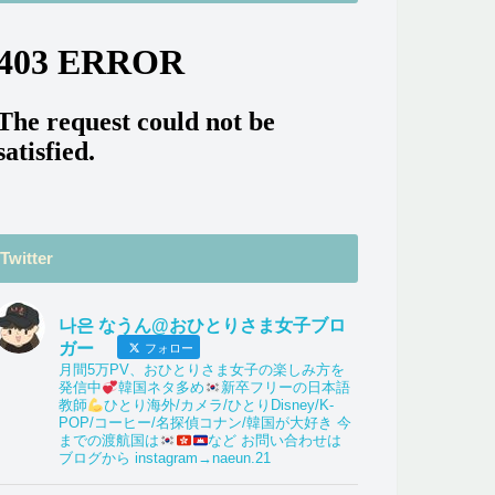
Twitter
나은 なうん@おひとりさま女子ブロ
ガー
フォロー
月間5万PV、おひとりさま女子の楽しみ方を
発信中
韓国ネタ多め
新卒フリーの日本語
教師
ひとり海外/カメラ/ひとりDisney/K-
POP/コーヒー/名探偵コナン/韓国が大好き 今
までの渡航国は
など お問い合わせは
ブログから instagram→naeun.21