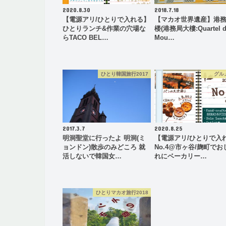
2020.8.30
2018.7.18
【電源アリ/ひとりで入れる】
【マカオ世界遺産】港
ひとりランチ&作業の穴場な
楼(港務局大樓:Quartel d
らTACO BEL…
Mou…
ひとり韓国旅行2017
グル
2017.3.7
2020.8.25
明洞聖堂に行ったよ 明洞(ミ
【電源アリ/ひとりで入
ョンドン)散歩のみどころ 就
No.4@市ヶ谷/麹町でお
活しないで韓国女…
れにベーカリー…
ひとりマカオ旅行2018