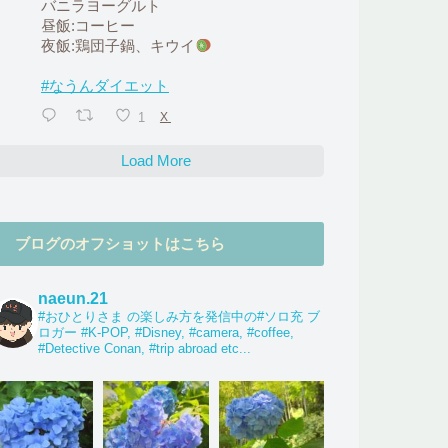
バニラヨーグルト
昼飯:コーヒー
夜飯:鶏団子鍋、キウイ
#なうんダイエット
1
X
Load More
ブログのオフショットはこちら
naeun.21
#おひとりさま の楽しみ方を発信中の#ソロ充 ブ
ロガー #K-POP, #Disney, #camera, #coffee,
#Detective Conan, #trip abroad etc...