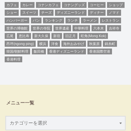
カフェ
カレー
コナンカフェ
コナングッズ
コーヒー
ショップ
ショー
スイーツ
チーズ
ディズニーランド
ディナー
ノマド
ハンバーガー
パン
ランキング
ランチ
ラーメン
レストラン
世界の博物館
世界の寺院
世界遺産
中華料理
六本木
吉祥寺
広尾
恵比寿
新大久保
新宿
旧正月
旺角(Mong Kok)
昂坪(ngong ping)
横浜
洋食
海外おみやげ
秋葉原
錦糸町
韓国/朝鮮料理
飯田橋
香港ディズニーランド
香港国際空港
香港料理
メニュー一覧