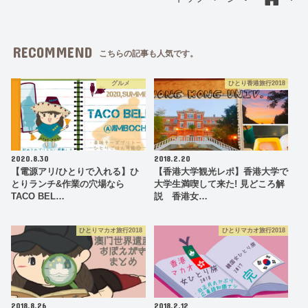
RECOMMEND
こちらの記事も人気です。
グルメ
ひとり香港旅行2018
2020.8.30
2018.2.20
【電源アリ/ひとりで入れる】ひ
【香港大学観光レポ】香港大学で
とりランチ&作業の穴場なら
大学生満喫して来た! 見どころ解
TACO BEL…
説 香港女…
ひとりマカオ旅行2018
ひとりマカオ旅行2018
2018.8.26
2018.2.12