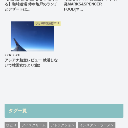
る】珈琲道場 侍＠亀戸のランチ
発MARKS&SPENCER
とデザートは…
FOOD(マ…
ひとり韓国旅行2017
2017.2.28
アシアナ航空レビュー 就活しな
いで韓国女ひとり旅2
タグ一覧
ひとり
アイスクリーム
アトラクション
インスタントラーメン