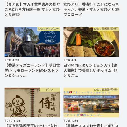
【まとめ】マカオ世界遺産の見ど
女ひとり、香港行くことになっち
ころ&行き方解説一覧 マカオ女ひ
ゃった。香港・マカオ女ひとり旅
とり旅20
プロローグ
ひとりディズニー
ひとり韓国旅行2017
2018.3.20
2017.3.9
【香港ディズニーランド】明日世
달인명가(=タリンミョンガ )【達
界(トゥモローランド)のレストラ
人麺家】で美味しいポッサム! ひ
ン＆ショッ…
とりご…
グルメ
ひとり香港旅行2018
2020.5.28
2018.4.24
【東京珈琲四天王/ひとりで入れ
【香港オススメお土産】イギリス