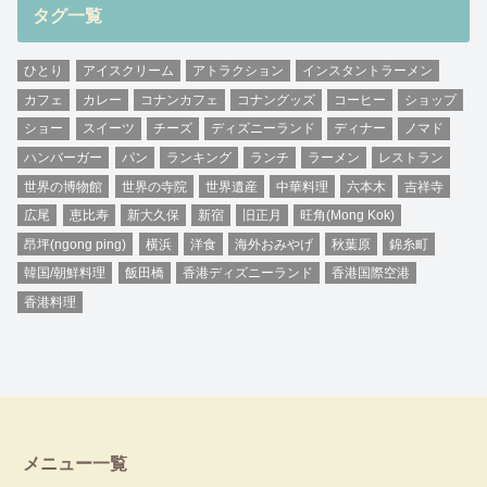
タグ一覧
ひとり
アイスクリーム
アトラクション
インスタントラーメン
カフェ
カレー
コナンカフェ
コナングッズ
コーヒー
ショップ
ショー
スイーツ
チーズ
ディズニーランド
ディナー
ノマド
ハンバーガー
パン
ランキング
ランチ
ラーメン
レストラン
世界の博物館
世界の寺院
世界遺産
中華料理
六本木
吉祥寺
広尾
恵比寿
新大久保
新宿
旧正月
旺角(Mong Kok)
昂坪(ngong ping)
横浜
洋食
海外おみやげ
秋葉原
錦糸町
韓国/朝鮮料理
飯田橋
香港ディズニーランド
香港国際空港
香港料理
メニュー一覧