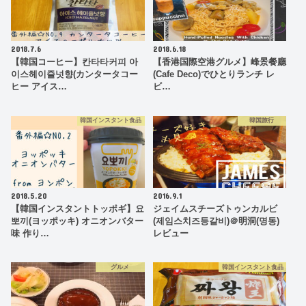
2018.7.6
2018.6.18
【韓国コーヒー】칸타타커피 아
【香港国際空港グルメ】峰景餐廳
이스헤이즐넛향(カンタータコー
(Cafe Deco)でひとりランチ レ
ヒー アイス…
ビ…
韓国インスタント食品
韓国旅行
2018.5.20
2016.9.1
【韓国インスタントトッポギ】요
ジェイムスチーズトゥンカルビ
뽀끼(ヨッポッキ) オニオンバター
(제임스치즈등갈비)＠明洞(명동)
味 作り…
レビュー
グルメ
韓国インスタント食品