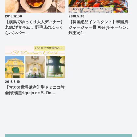
2018.12.30
2018.5.30
【横浜でゆっくり大人ディナー】
【韓国絶品インスタント】韓国風
老舗:洋食キムラ 野毛店のふっく
ジャージャー麺 짜왕(チャーワン:
らハンバー…
炸王)が…
ひとりマカオ旅行2018
2018.8.10
【マカオ世界遺産】聖ドミニコ教
会(玫瑰堂:Igreja de S. Do…