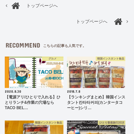
トップページへ
トップページへ
RECOMMEND
こちらの記事も人気です。
グルメ
韓国インスタント食品
2020.8.30
2018.7.8
【電源アリ/ひとりで入れる】ひ
【ランキングまとめ】韓国インス
とりランチ&作業の穴場なら
タント칸타타커피(カンタータコ
TACO BEL…
ーヒー)シリ…
韓国インスタント食品
ひとり香港旅行2018