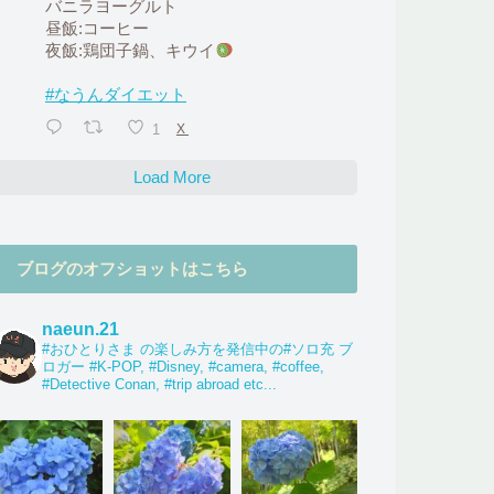
バニラヨーグルト
昼飯:コーヒー
夜飯:鶏団子鍋、キウイ
#なうんダイエット
1
X
Load More
ブログのオフショットはこちら
naeun.21
#おひとりさま の楽しみ方を発信中の#ソロ充 ブ
ロガー #K-POP, #Disney, #camera, #coffee,
#Detective Conan, #trip abroad etc...