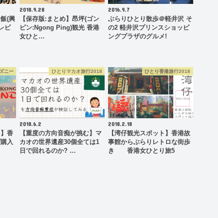
2018.9.28
2016.9.7
飯(興
【保存版:まとめ】昂坪(ゴン
ぶらりひとり散歩＠軽井沢 そ
レビ
ピン:Ngong Ping)観光 香港
の2 軽井沢プリンスショッピ
女ひと…
ングプラザのグルメ!
ズニー
ひとりマカオ旅行2018
ひとり香港旅行2018
2018.6.2
2018.2.18
ド】香
【重度の方向音痴が挑む】マ
【湾仔観光スポット】香港故
げ購入
カオの世界遺産30個全ては1
事館からぶらりレトロな街歩
日で回れるのか? …
き 香港女ひとり旅5