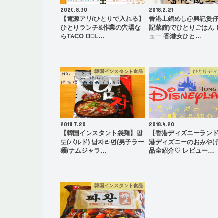
2020.8.30
2018.2.21
【電源アリ/ひとりで入れる】
香港土鍋めし@興記煲仔
ひとりランチ&作業の穴場な
記菜館)でひとりごはん 
らTACO BEL…
ュー 香港女ひと…
韓国インスタント食品
ひとりディ
2018.7.20
2018.4.20
【韓国インスタント袋麺】팔
【香港ディズニーラン
도(パルド) 남자라면(男子ラー
港ディズニーのおみや
麺/ナムジャラ…
品全紹介♡ レビュー…
韓国インスタント食品