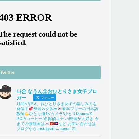
Twitter
나은 なうん@おひとりさま女子ブロ
ガー
フォロー
月間5万PV、おひとりさま女子の楽しみ方を
発信中
韓国ネタ多め
新卒フリーの日本語
教師
ひとり海外/カメラ/ひとりDisney/K-
POP/コーヒー/名探偵コナン/韓国が大好き 今
までの渡航国は
など お問い合わせは
ブログから instagram→naeun.21