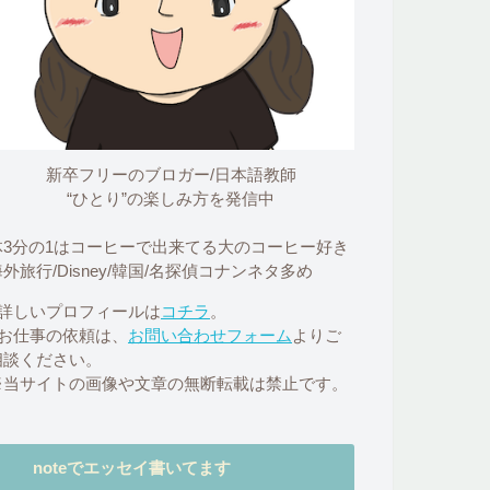
新卒フリーのブロガー/日本語教師
“ひとり”の楽しみ方を発信中
体3分の1はコーヒーで出来てる大のコーヒー好き
外旅行/Disney/韓国/名探偵コナンネタ多め
■詳しいプロフィールは
コチラ
。
■お仕事の依頼は、
お問い合わせフォーム
よりご
相談ください。
※当サイトの画像や文章の無断転載は禁止です。
noteでエッセイ書いてます