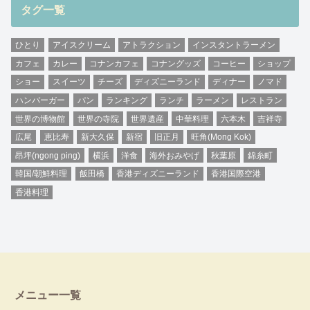
タグ一覧
ひとり
アイスクリーム
アトラクション
インスタントラーメン
カフェ
カレー
コナンカフェ
コナングッズ
コーヒー
ショップ
ショー
スイーツ
チーズ
ディズニーランド
ディナー
ノマド
ハンバーガー
パン
ランキング
ランチ
ラーメン
レストラン
世界の博物館
世界の寺院
世界遺産
中華料理
六本木
吉祥寺
広尾
恵比寿
新大久保
新宿
旧正月
旺角(Mong Kok)
昂坪(ngong ping)
横浜
洋食
海外おみやげ
秋葉原
錦糸町
韓国/朝鮮料理
飯田橋
香港ディズニーランド
香港国際空港
香港料理
メニュー一覧