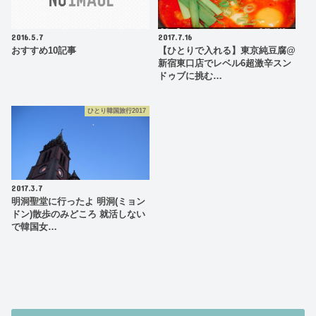
2016.5.7
2017.7.16
おすすめ10記事
【ひとりで入れる】東京純豆腐@
新宿東口店でレベル6超激辛スン
ドゥブに挑む…
ひとり韓国旅行2017
2017.3.7
明洞聖堂に行ったよ 明洞(ミョン
ドン)散歩のみどころ 就活しない
で韓国女…