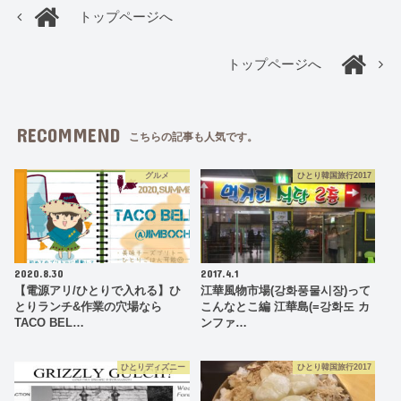
トップページへ
トップページへ
RECOMMEND
こちらの記事も人気です。
グルメ
ひとり韓国旅行2017
2020.8.30
2017.4.1
【電源アリ/ひとりで入れる】ひ
江華風物市場(강화풍물시장)って
とりランチ&作業の穴場なら
こんなとこ編 江華島(=강화도 カ
TACO BEL…
ンファ…
ひとりディズニー
ひとり韓国旅行2017