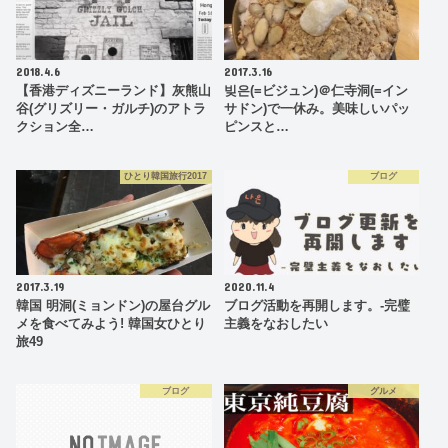
2018.4.6
2017.3.16
【香港ディズニーランド】灰熊山
빚은(=ビジュン)＠仁寺洞(=イン
谷(グリズリー・ガルチ)のアトラ
サドン)で一休み。美味しいパッ
クション全…
ピンスと…
ひとり韓国旅行2017
ブログ
2017.3.19
2020.11.4
韓国 明洞(ミョンドン)の屋台グル
ブログ活動を再開します。-完璧
メを食べてみよう! 韓国女ひとり
主義をなおしたい
旅49
ブログ
グルメ