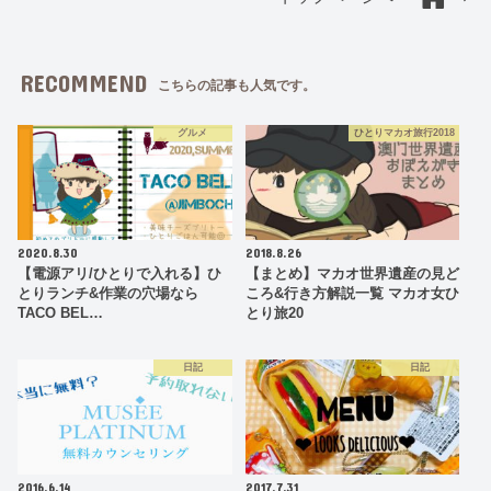
RECOMMEND
こちらの記事も人気です。
グルメ
ひとりマカオ旅行2018
2020.8.30
2018.8.26
【電源アリ/ひとりで入れる】ひ
【まとめ】マカオ世界遺産の見ど
とりランチ&作業の穴場なら
ころ&行き方解説一覧 マカオ女ひ
TACO BEL…
とり旅20
日記
日記
2016.6.14
2017.7.31