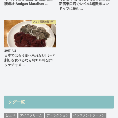
牆遺址:Antigas Muralhas …
新宿東口店でレベル6超激辛スン
ドゥブに挑む…
ひとり韓国旅行2017
2017.4.2
日本ではもう食べられない! レバ
刺しを食べるなら육회자매집(ユ
ッケチャメ…
タグ一覧
ひとり
アイスクリーム
アトラクション
インスタントラーメン