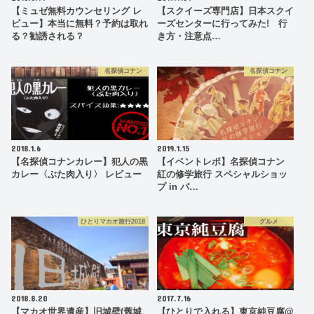
【ミュゼ無料カウンセリング レ
【スクイーズ専門店】日本スクイ
ビュー】本当に無料？予約は取れ
ーズセンターに行ってみた! 行
る？勧誘される？
き方・注意点…
名探偵コナン
名探偵コナン
2018.1.6
2019.1.15
【名探偵コナンカレー】犯人の黒
【イベントレポ】名探偵コナン
カレー〈ぶた肉入り〉 レビュー
紅の修学旅行 スペシャルショッ
プ in パ…
ひとりマカオ旅行2018
グルメ
2018.8.20
2017.7.16
【マカオ世界遺産】旧城壁(舊城
【ひとりで入れる】東京純豆腐@