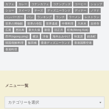
カフェ
カレー
コナンカフェ
コナングッズ
コーヒー
ショップ
ショー
スイーツ
チーズ
ディズニーランド
ディナー
ノマド
ハンバーガー
パン
ランキング
ランチ
ラーメン
レストラン
世界の博物館
世界の寺院
世界遺産
中華料理
六本木
吉祥寺
広尾
恵比寿
新大久保
新宿
旧正月
旺角(Mong Kok)
昂坪(ngong ping)
横浜
洋食
海外おみやげ
秋葉原
錦糸町
韓国/朝鮮料理
飯田橋
香港ディズニーランド
香港国際空港
香港料理
メニュー一覧