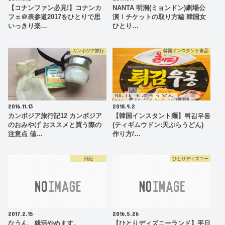
【コナンファン必見!】コナンカ
NANTA 明洞(ミョンドン)劇場公
フェ＠表参道2017をひとりで思
演！チケットの取り方編 韓国女
いっきり楽…
ひとり…
カンボジア旅行
韓国インスタント食品
2016.11.13
2018.9.2
カンボジア旅行記12 カンボジア
【韓国インスタント麺】튀김우동
のおみやげ おススメと買う際の
(ティギムウドン:天ぷらうどん)
注意点 値…
作り方/…
日記
ひとりディズニー
2017.2.15
2016.5.26
なうん、就活やめます。
【ひとりディズニーランド】平日