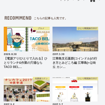
RECOMMEND
こちらの記事も人気です。
グルメ
ひとり韓国旅行2017
2020.8.30
2017.3.30
【電源アリ/ひとりで入れる】ひ
江華島支石墓群(コインドル)の行
とりランチ&作業の穴場なら
き方とみどころ編 江華島(=강화
TACO BEL…
도 カン…
名探偵コナン
ひとり韓国旅行2017
2017.5.2
2017.3.7