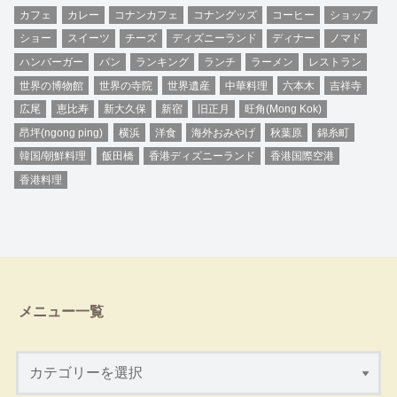
カフェ
カレー
コナンカフェ
コナングッズ
コーヒー
ショップ
ショー
スイーツ
チーズ
ディズニーランド
ディナー
ノマド
ハンバーガー
パン
ランキング
ランチ
ラーメン
レストラン
世界の博物館
世界の寺院
世界遺産
中華料理
六本木
吉祥寺
広尾
恵比寿
新大久保
新宿
旧正月
旺角(Mong Kok)
昂坪(ngong ping)
横浜
洋食
海外おみやげ
秋葉原
錦糸町
韓国/朝鮮料理
飯田橋
香港ディズニーランド
香港国際空港
香港料理
メニュー一覧